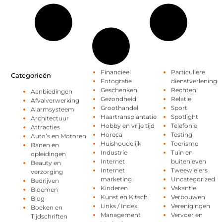
Financieel
Particuliere
Categorieën
Fotografie
dienstverlening
Geschenken
Rechten
Aanbiedingen
Gezondheid
Relatie
Afvalverwerking
Groothandel
Sport
Alarmsysteem
Haartransplantatie
Spotlight
Architectuur
Hobby en vrije tijd
Telefonie
Attracties
Horeca
Testing
Auto’s en Motoren
Huishoudelijk
Toerisme
Banen en
Industrie
Tuin en
opleidingen
Internet
buitenleven
Beauty en
Internet
Tweewielers
verzorging
marketing
Uncategorized
Bedrijven
Kinderen
Vakantie
Bloemen
Kunst en Kitsch
Verbouwen
Blog
Links / Index
Verenigingen
Boeken en
Management
Vervoer en
Tijdschriften