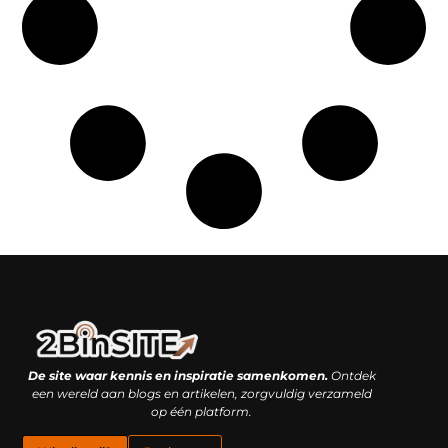
Linkbuilding platform: je geheime wapen of je grootste valkuil?
Geld verdienen met links: hoe een simpele klik inkomsten oplevert
De site waar kennis en inspiratie samenkomen.
Ontdek
een wereld aan blogs en artikelen, zorgvuldig verzameld
op één platform.