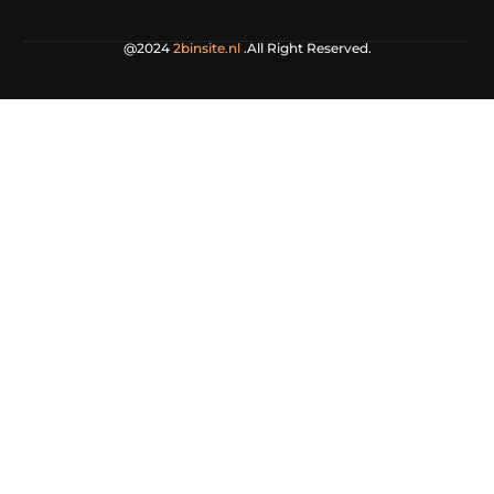
@2024
2binsite.nl
.All Right Reserved.