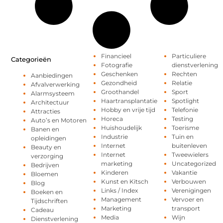
Financieel
Particuliere
Categorieën
Fotografie
dienstverlening
Geschenken
Rechten
Aanbiedingen
Gezondheid
Relatie
Afvalverwerking
Groothandel
Sport
Alarmsysteem
Haartransplantatie
Spotlight
Architectuur
Hobby en vrije tijd
Telefonie
Attracties
Horeca
Testing
Auto’s en Motoren
Huishoudelijk
Toerisme
Banen en
Industrie
Tuin en
opleidingen
Internet
buitenleven
Beauty en
Internet
Tweewielers
verzorging
marketing
Uncategorized
Bedrijven
Kinderen
Vakantie
Bloemen
Kunst en Kitsch
Verbouwen
Blog
Links / Index
Verenigingen
Boeken en
Management
Vervoer en
Tijdschriften
Marketing
transport
Cadeau
Media
Wijn
Dienstverlening