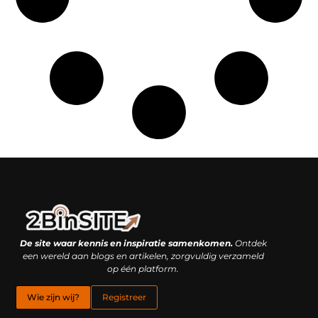
Linkbuilding platform: je geheime wapen of je grootste valkuil?
Geld verdienen met links: hoe een simpele klik inkomsten oplevert
De site waar kennis en inspiratie samenkomen.
Ontdek
een wereld aan blogs en artikelen, zorgvuldig verzameld
op één platform.
Wie zijn wij?
Registreer