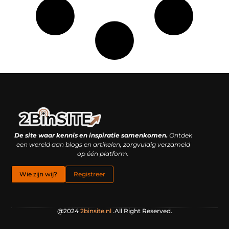
Linkbuilding platform: je geheime wapen of je grootste valkuil?
Geld verdienen met links: hoe een simpele klik inkomsten oplevert
De site waar kennis en inspiratie samenkomen.
Ontdek
een wereld aan blogs en artikelen, zorgvuldig verzameld
op één platform.
Wie zijn wij?
Registreer
@2024
2binsite.nl
.All Right Reserved.