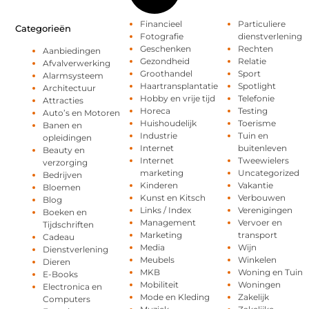
Financieel
Particuliere
Categorieën
Fotografie
dienstverlening
Geschenken
Rechten
Aanbiedingen
Gezondheid
Relatie
Afvalverwerking
Groothandel
Sport
Alarmsysteem
Haartransplantatie
Spotlight
Architectuur
Hobby en vrije tijd
Telefonie
Attracties
Horeca
Testing
Auto’s en Motoren
Huishoudelijk
Toerisme
Banen en
Industrie
Tuin en
opleidingen
Internet
buitenleven
Beauty en
Internet
Tweewielers
verzorging
marketing
Uncategorized
Bedrijven
Kinderen
Vakantie
Bloemen
Kunst en Kitsch
Verbouwen
Blog
Links / Index
Verenigingen
Boeken en
Management
Vervoer en
Tijdschriften
Marketing
transport
Cadeau
Media
Wijn
Dienstverlening
Meubels
Winkelen
Dieren
MKB
Woning en Tuin
E-Books
Mobiliteit
Woningen
Electronica en
Mode en Kleding
Zakelijk
Computers