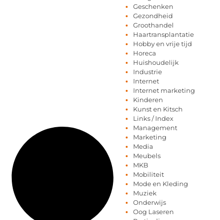
Geschenken
Gezondheid
Groothandel
Haartransplantatie
Hobby en vrije tijd
Horeca
Huishoudelijk
Industrie
Internet
Internet marketing
Kinderen
Kunst en Kitsch
Links / Index
Management
Marketing
Media
Meubels
MKB
Mobiliteit
Mode en Kleding
Muziek
Onderwijs
Oog Laseren