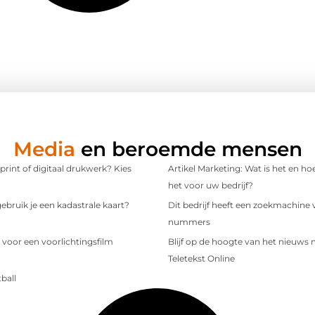
Media
en beroemde mensen
 print of digitaal drukwerk? Kies
Artikel Marketing: Wat is het en ho
het voor uw bedrijf?
bruik je een kadastrale kaart?
Dit bedrijf heeft een zoekmachine 
nummers
 voor een voorlichtingsfilm
Blijf op de hoogte van het nieuws
Teletekst Online
ball