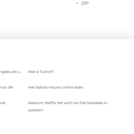
ZZP
e gebruikt u
Wat is Twitch?
voor 06-
Het laatste nieuws online lezen
 met
Waarom Netflix het wint van het klassieke tv-
systeem