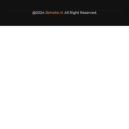
@2024
2binsite.nl
.All Right Reserved.