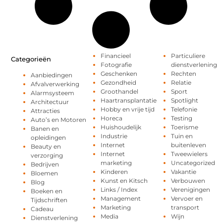
Financieel
Particuliere
Categorieën
Fotografie
dienstverlening
Geschenken
Rechten
Aanbiedingen
Gezondheid
Relatie
Afvalverwerking
Groothandel
Sport
Alarmsysteem
Haartransplantatie
Spotlight
Architectuur
Hobby en vrije tijd
Telefonie
Attracties
Horeca
Testing
Auto’s en Motoren
Huishoudelijk
Toerisme
Banen en
Industrie
Tuin en
opleidingen
Internet
buitenleven
Beauty en
Internet
Tweewielers
verzorging
marketing
Uncategorized
Bedrijven
Kinderen
Vakantie
Bloemen
Kunst en Kitsch
Verbouwen
Blog
Links / Index
Verenigingen
Boeken en
Management
Vervoer en
Tijdschriften
Marketing
transport
Cadeau
Media
Wijn
Dienstverlening