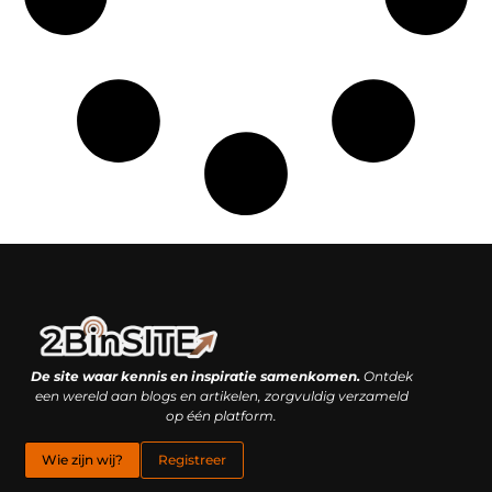
Linkbuilding platform: je geheime wapen of je grootste valkuil?
Geld verdienen met links: hoe een simpele klik inkomsten oplevert
De site waar kennis en inspiratie samenkomen.
Ontdek
een wereld aan blogs en artikelen, zorgvuldig verzameld
op één platform.
Wie zijn wij?
Registreer