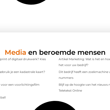
Media
en beroemde mensen
 print of digitaal drukwerk? Kies
Artikel Marketing: Wat is het en ho
het voor uw bedrijf?
bruik je een kadastrale kaart?
Dit bedrijf heeft een zoekmachine 
nummers
 voor een voorlichtingsfilm
Blijf op de hoogte van het nieuws
Teletekst Online
ball