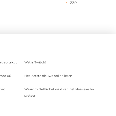
ZZP
e gebruikt u
Wat is Twitch?
voor 06-
Het laatste nieuws online lezen
 met
Waarom Netflix het wint van het klassieke tv-
systeem