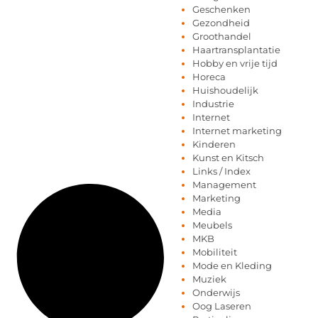
Geschenken
Gezondheid
Groothandel
Haartransplantatie
Hobby en vrije tijd
Horeca
Huishoudelijk
Industrie
Internet
Internet marketing
Kinderen
Kunst en Kitsch
Links / Index
Management
Marketing
Media
Meubels
MKB
Mobiliteit
Mode en Kleding
Muziek
Onderwijs
Oog Laseren