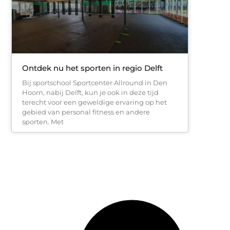
Ontdek nu het sporten in regio Delft
Bij sportschool Sportcenter Allround in Den
Hoorn, nabij Delft, kun je ook in deze tijd
terecht voor een geweldige ervaring op het
gebied van personal fitness en andere
sporten. Met