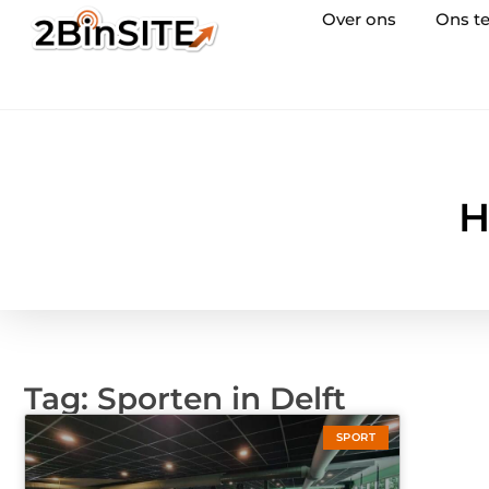
Over ons
Ons t
H
Tag: Sporten in Delft
SPORT