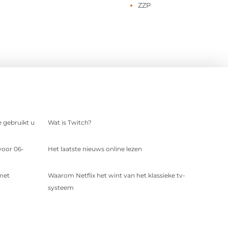
ZZP
e gebruikt u
Wat is Twitch?
voor 06-
Het laatste nieuws online lezen
 met
Waarom Netflix het wint van het klassieke tv-
systeem