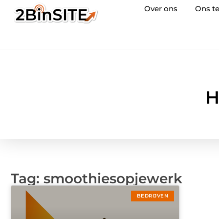
Over ons
Ons t
H
Tag: smoothiesopjewerk
BEDRIJVEN