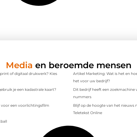
Media
en beroemde mensen
 print of digitaal drukwerk? Kies
Artikel Marketing: Wat is het en ho
het voor uw bedrijf?
bruik je een kadastrale kaart?
Dit bedrijf heeft een zoekmachine 
nummers
 voor een voorlichtingsfilm
Blijf op de hoogte van het nieuws
Teletekst Online
ball