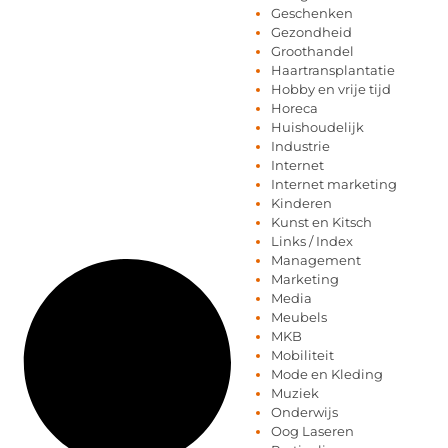
Geschenken
Gezondheid
Groothandel
Haartransplantatie
Hobby en vrije tijd
Horeca
Huishoudelijk
Industrie
Internet
Internet marketing
Kinderen
Kunst en Kitsch
Links / Index
Management
Marketing
Media
Meubels
MKB
Mobiliteit
Mode en Kleding
Muziek
Onderwijs
Oog Laseren