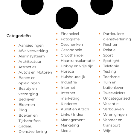
Financieel
Particuliere
Categorieën
Fotografie
dienstverlening
Geschenken
Rechten
Aanbiedingen
Gezondheid
Relatie
Afvalverwerking
Groothandel
Sport
Alarmsysteem
Haartransplantatie
Spotlight
Architectuur
Hobby en vrije tijd
Telefonie
Attracties
Horeca
Testing
Auto’s en Motoren
Huishoudelijk
Toerisme
Banen en
Industrie
Tuin en
opleidingen
Internet
buitenleven
Beauty en
Internet
Tweewielers
verzorging
marketing
Uncategorized
Bedrijven
Kinderen
Vakantie
Bloemen
Kunst en Kitsch
Verbouwen
Blog
Links / Index
Verenigingen
Boeken en
Management
Vervoer en
Tijdschriften
Marketing
transport
Cadeau
Media
Wijn
Dienstverlening