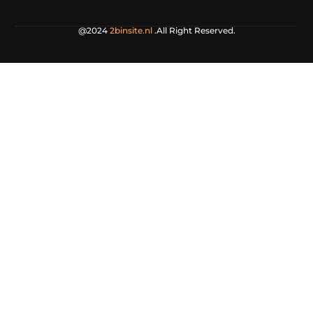
@2024
2binsite.nl
.All Right Reserved.