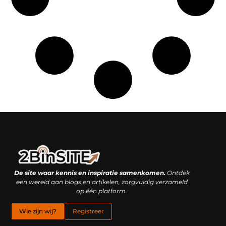
Linkbuilding platform: je geheime wapen of je grootste valkuil?
Geld verdienen met links: hoe een simpele klik inkomsten oplevert
De site waar kennis en inspiratie samenkomen.
Ontdek
een wereld aan blogs en artikelen, zorgvuldig verzameld
op één platform.
Wie zijn wij?
Registreer