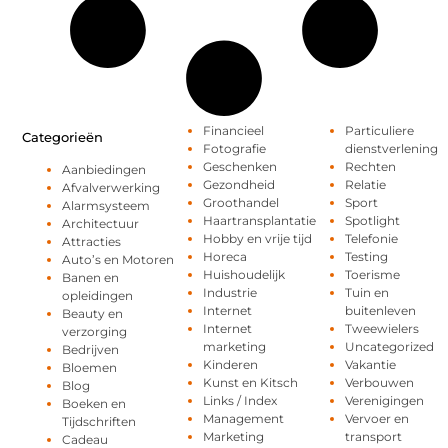
Financieel
Particuliere
Categorieën
Fotografie
dienstverlening
Geschenken
Rechten
Aanbiedingen
Gezondheid
Relatie
Afvalverwerking
Groothandel
Sport
Alarmsysteem
Haartransplantatie
Spotlight
Architectuur
Hobby en vrije tijd
Telefonie
Attracties
Horeca
Testing
Auto’s en Motoren
Huishoudelijk
Toerisme
Banen en
Industrie
Tuin en
opleidingen
Internet
buitenleven
Beauty en
Internet
Tweewielers
verzorging
marketing
Uncategorized
Bedrijven
Kinderen
Vakantie
Bloemen
Kunst en Kitsch
Verbouwen
Blog
Links / Index
Verenigingen
Boeken en
Management
Vervoer en
Tijdschriften
Marketing
transport
Cadeau