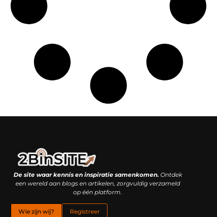
Linkbuilding platform: je geheime wapen of je grootste valkuil?
Geld verdienen met links: hoe een simpele klik inkomsten oplevert
De site waar kennis en inspiratie samenkomen.
Ontdek
een wereld aan blogs en artikelen, zorgvuldig verzameld
op één platform.
Wie zijn wij?
Registreer