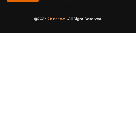
@2024
2binsite.nl
.All Right Reserved.