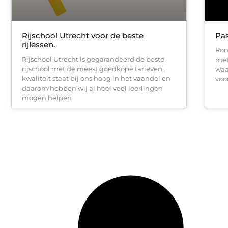
Rijschool Utrecht voor de beste
Pas
rijlessen.
Ron
Rijschool Utrecht is gegarandeerd de beste
met 
rijschool met de meest goedkope tarieven,
waar
kwaliteit staat bij ons hoog in het vaandel en
voo
daarom hebben wij al heel veel leerlingen
mogen helpen