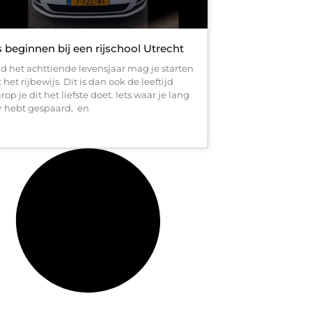
 beginnen bij een rijschool Utrecht
d het achttiende levensjaar mag je starten
het rijbewijs. Dit is dan ook de leeftijd
op je dit het liefste doet. Iets waar je lang
r hebt gespaard, en