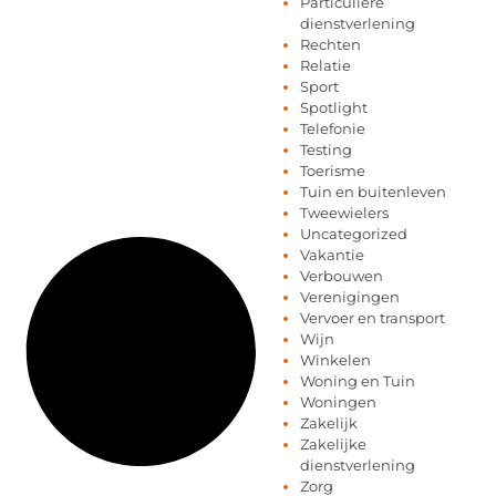
Particuliere
dienstverlening
Rechten
Relatie
Sport
Spotlight
Telefonie
Testing
Toerisme
Tuin en buitenleven
Tweewielers
Uncategorized
Vakantie
Verbouwen
Verenigingen
Vervoer en transport
Wijn
Winkelen
Woning en Tuin
Woningen
Zakelijk
Zakelijke
dienstverlening
Zorg