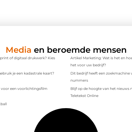
Media
en beroemde mensen
 print of digitaal drukwerk? Kies
Artikel Marketing: Wat is het en ho
het voor uw bedrijf?
bruik je een kadastrale kaart?
Dit bedrijf heeft een zoekmachine 
nummers
 voor een voorlichtingsfilm
Blijf op de hoogte van het nieuws
Teletekst Online
ball