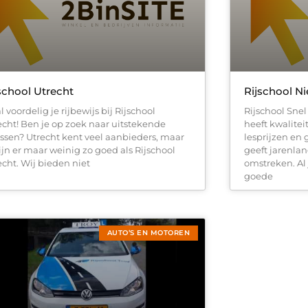
school Utrecht
Rijschool N
 voordelig je rijbewijs bij Rijschool
Rijschool Snel
echt! Ben je op zoek naar uitstekende
heeft kwaliteit
lessen? Utrecht kent veel aanbieders, maar
lesprijzen en 
zijn er maar weinig zo goed als Rijschool
geeft jarenlan
echt. Wij bieden niet
omstreken. Al 
goede
AUTO’S EN MOTOREN