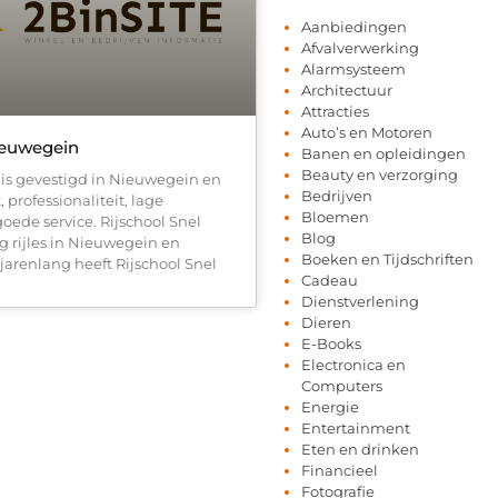
Aanbiedingen
Afvalverwerking
Alarmsysteem
Architectuur
Attracties
Auto’s en Motoren
ieuwegein
Banen en opleidingen
Beauty en verzorging
 is gevestigd in Nieuwegein en
Bedrijven
, professionaliteit, lage
Bloemen
goede service. Rijschool Snel
Blog
g rijles in Nieuwegein en
Boeken en Tijdschriften
jarenlang heeft Rijschool Snel
Cadeau
Dienstverlening
Dieren
E-Books
Electronica en
Computers
Energie
Entertainment
Eten en drinken
Financieel
Fotografie