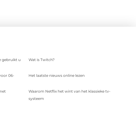
e gebruikt u
Wat is Twitch?
voor 06-
Het laatste nieuws online lezen
 met
Waarom Netflix het wint van het klassieke tv-
systeem