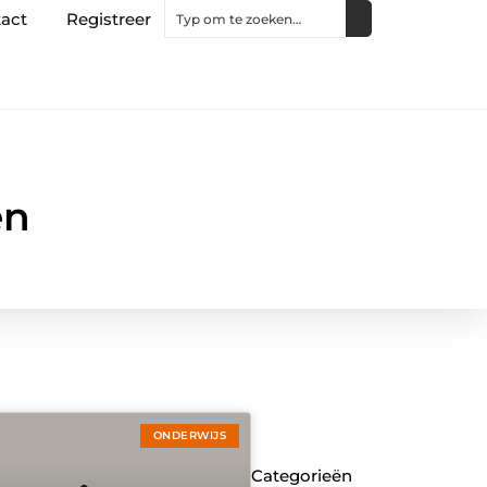
act
Registreer
en
ONDERWIJS
Categorieën