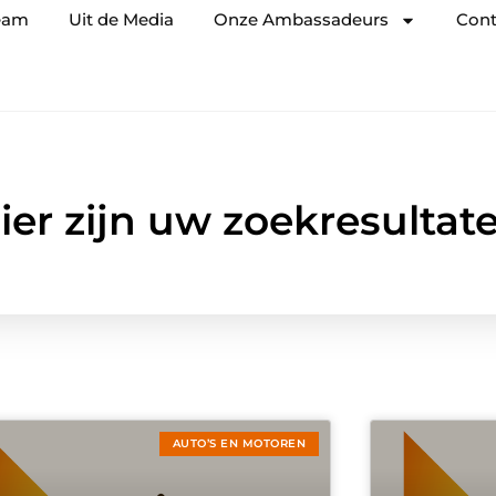
eam
Uit de Media
Onze Ambassadeurs
Cont
ier zijn uw zoekresultat
AUTO’S EN MOTOREN