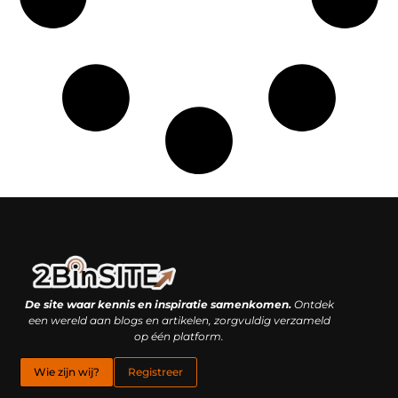
Linkbuilding platform: je geheime wapen of je grootste valkuil?
Geld verdienen met links: hoe een simpele klik inkomsten oplevert
De site waar kennis en inspiratie samenkomen.
Ontdek
een wereld aan blogs en artikelen, zorgvuldig verzameld
op één platform.
Wie zijn wij?
Registreer