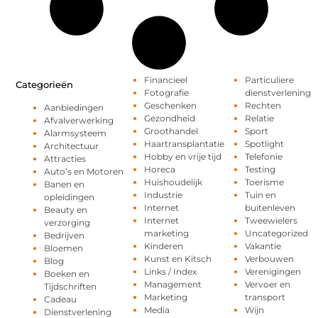
Financieel
Particuliere
Categorieën
Fotografie
dienstverlening
Geschenken
Rechten
Aanbiedingen
Gezondheid
Relatie
Afvalverwerking
Groothandel
Sport
Alarmsysteem
Haartransplantatie
Spotlight
Architectuur
Hobby en vrije tijd
Telefonie
Attracties
Horeca
Testing
Auto’s en Motoren
Huishoudelijk
Toerisme
Banen en
Industrie
Tuin en
opleidingen
Internet
buitenleven
Beauty en
Internet
Tweewielers
verzorging
marketing
Uncategorized
Bedrijven
Kinderen
Vakantie
Bloemen
Kunst en Kitsch
Verbouwen
Blog
Links / Index
Verenigingen
Boeken en
Management
Vervoer en
Tijdschriften
Marketing
transport
Cadeau
Media
Wijn
Dienstverlening