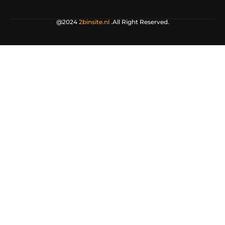
@2024
2binsite.nl
.All Right Reserved.