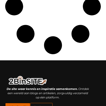
Linkbuilding platform: je geheime wapen of je grootste valkuil?
Geld verdienen met links: hoe een simpele klik inkomsten oplevert
De site waar kennis en inspiratie samenkomen.
Ontdek
een wereld aan blogs en artikelen, zorgvuldig verzameld
op één platform.