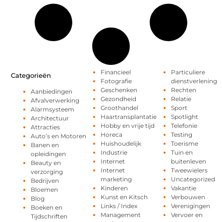
Financieel
Particuliere
Categorieën
Fotografie
dienstverlening
Geschenken
Rechten
Aanbiedingen
Gezondheid
Relatie
Afvalverwerking
Groothandel
Sport
Alarmsysteem
Haartransplantatie
Spotlight
Architectuur
Hobby en vrije tijd
Telefonie
Attracties
Horeca
Testing
Auto’s en Motoren
Huishoudelijk
Toerisme
Banen en
Industrie
Tuin en
opleidingen
Internet
buitenleven
Beauty en
Internet
Tweewielers
verzorging
marketing
Uncategorized
Bedrijven
Kinderen
Vakantie
Bloemen
Kunst en Kitsch
Verbouwen
Blog
Links / Index
Verenigingen
Boeken en
Management
Vervoer en
Tijdschriften