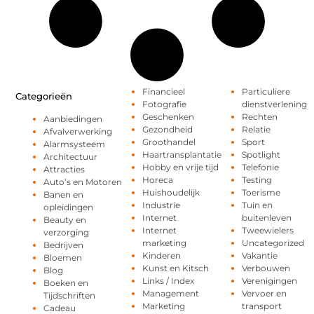
Financieel
Particuliere
Categorieën
Fotografie
dienstverlening
Geschenken
Rechten
Aanbiedingen
Gezondheid
Relatie
Afvalverwerking
Groothandel
Sport
Alarmsysteem
Haartransplantatie
Spotlight
Architectuur
Hobby en vrije tijd
Telefonie
Attracties
Horeca
Testing
Auto’s en Motoren
Huishoudelijk
Toerisme
Banen en
Industrie
Tuin en
opleidingen
Internet
buitenleven
Beauty en
Internet
Tweewielers
verzorging
marketing
Uncategorized
Bedrijven
Kinderen
Vakantie
Bloemen
Kunst en Kitsch
Verbouwen
Blog
Links / Index
Verenigingen
Boeken en
Management
Vervoer en
Tijdschriften
Marketing
transport
Cadeau