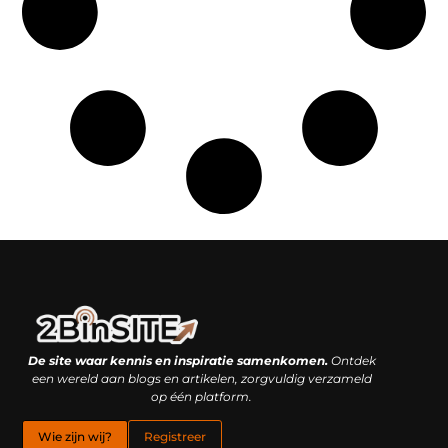
Linkbuilding platform: je geheime wapen of je grootste valkuil?
Geld verdienen met links: hoe een simpele klik inkomsten oplevert
De site waar kennis en inspiratie samenkomen.
Ontdek
een wereld aan blogs en artikelen, zorgvuldig verzameld
op één platform.
Wie zijn wij?
Registreer