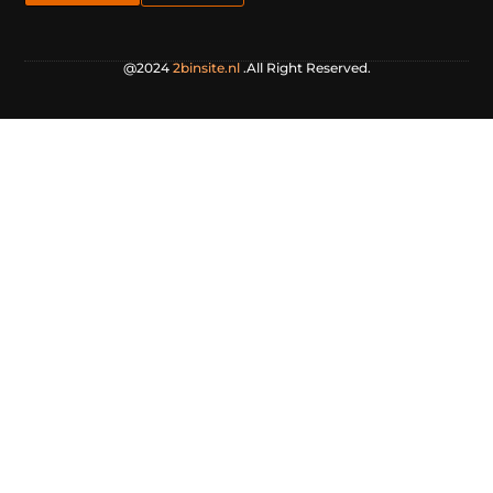
@2024
2binsite.nl
.All Right Reserved.