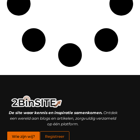
Linkbuilding platform: je geheime wapen of je grootste valkuil?
Geld verdienen met links: hoe een simpele klik inkomsten oplevert
De site waar kennis en inspiratie samenkomen.
Ontdek
een wereld aan blogs en artikelen, zorgvuldig verzameld
op één platform.
Wie zijn wij?
Registreer