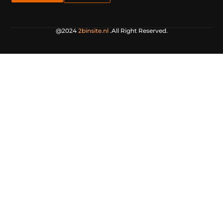
@2024
2binsite.nl
.All Right Reserved.