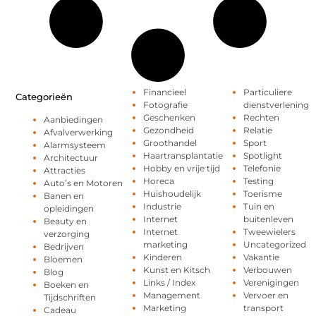
Financieel
Particuliere
Categorieën
Fotografie
dienstverlening
Geschenken
Rechten
Aanbiedingen
Gezondheid
Relatie
Afvalverwerking
Groothandel
Sport
Alarmsysteem
Haartransplantatie
Spotlight
Architectuur
Hobby en vrije tijd
Telefonie
Attracties
Horeca
Testing
Auto’s en Motoren
Huishoudelijk
Toerisme
Banen en
Industrie
Tuin en
opleidingen
Internet
buitenleven
Beauty en
Internet
Tweewielers
verzorging
marketing
Uncategorized
Bedrijven
Kinderen
Vakantie
Bloemen
Kunst en Kitsch
Verbouwen
Blog
Links / Index
Verenigingen
Boeken en
Management
Vervoer en
Tijdschriften
Marketing
transport
Cadeau