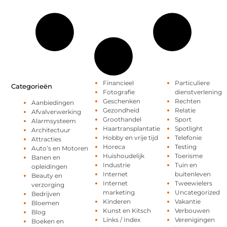
Financieel
Particuliere
Categorieën
Fotografie
dienstverlening
Geschenken
Rechten
Aanbiedingen
Gezondheid
Relatie
Afvalverwerking
Groothandel
Sport
Alarmsysteem
Haartransplantatie
Spotlight
Architectuur
Hobby en vrije tijd
Telefonie
Attracties
Horeca
Testing
Auto’s en Motoren
Huishoudelijk
Toerisme
Banen en
Industrie
Tuin en
opleidingen
Internet
buitenleven
Beauty en
Internet
Tweewielers
verzorging
marketing
Uncategorized
Bedrijven
Kinderen
Vakantie
Bloemen
Kunst en Kitsch
Verbouwen
Blog
Links / Index
Verenigingen
Boeken en