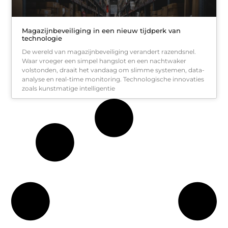
Magazijnbeveiliging in een nieuw tijdperk van
technologie
De wereld van magazijnbeveiliging verandert razendsnel.
Waar vroeger een simpel hangslot en een nachtwaker
volstonden, draait het vandaag om slimme systemen, data-
analyse en real-time monitoring. Technologische innovaties
zoals kunstmatige intelligentie