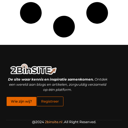
Linkbuilding platform: je geheime wapen of je grootste valkuil?
Geld verdienen met links: hoe een simpele klik inkomsten oplevert
De site waar kennis en inspiratie samenkomen.
Ontdek
een wereld aan blogs en artikelen, zorgvuldig verzameld
op één platform.
Wie zijn wij?
Registreer
@2024
2binsite.nl
.All Right Reserved.