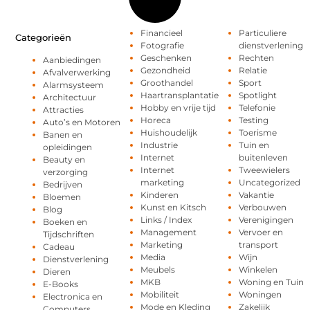
Financieel
Particuliere
Categorieën
Fotografie
dienstverlening
Geschenken
Rechten
Aanbiedingen
Gezondheid
Relatie
Afvalverwerking
Groothandel
Sport
Alarmsysteem
Haartransplantatie
Spotlight
Architectuur
Hobby en vrije tijd
Telefonie
Attracties
Horeca
Testing
Auto’s en Motoren
Huishoudelijk
Toerisme
Banen en
Industrie
Tuin en
opleidingen
Internet
buitenleven
Beauty en
Internet
Tweewielers
verzorging
marketing
Uncategorized
Bedrijven
Kinderen
Vakantie
Bloemen
Kunst en Kitsch
Verbouwen
Blog
Links / Index
Verenigingen
Boeken en
Management
Vervoer en
Tijdschriften
Marketing
transport
Cadeau
Media
Wijn
Dienstverlening
Meubels
Winkelen
Dieren
MKB
Woning en Tuin
E-Books
Mobiliteit
Woningen
Electronica en
Mode en Kleding
Zakelijk
Computers