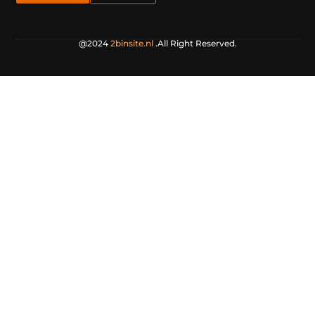
@2024
2binsite.nl
.All Right Reserved.