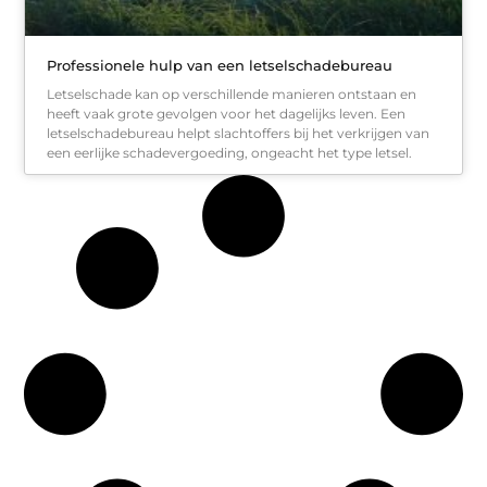
Professionele hulp van een letselschadebureau
Letselschade kan op verschillende manieren ontstaan en
heeft vaak grote gevolgen voor het dagelijks leven. Een
letselschadebureau helpt slachtoffers bij het verkrijgen van
een eerlijke schadevergoeding, ongeacht het type letsel.