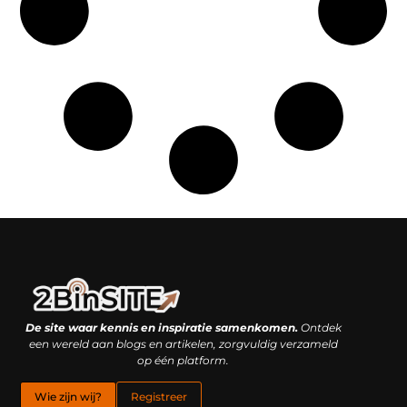
Linkbuilding platform: je geheime wapen of je grootste valkuil?
Geld verdienen met links: hoe een simpele klik inkomsten oplevert
De site waar kennis en inspiratie samenkomen.
Ontdek
een wereld aan blogs en artikelen, zorgvuldig verzameld
op één platform.
Wie zijn wij?
Registreer