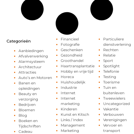
Financieel
Particuliere
Categorieën
Fotografie
dienstverlening
Geschenken
Rechten
Aanbiedingen
Gezondheid
Relatie
Afvalverwerking
Groothandel
Sport
Alarmsysteem
Haartransplantatie
Spotlight
Architectuur
Hobby en vrije tijd
Telefonie
Attracties
Horeca
Testing
Auto’s en Motoren
Huishoudelijk
Toerisme
Banen en
Industrie
Tuin en
opleidingen
Internet
buitenleven
Beauty en
Internet
Tweewielers
verzorging
marketing
Uncategorized
Bedrijven
Kinderen
Vakantie
Bloemen
Kunst en Kitsch
Verbouwen
Blog
Links / Index
Verenigingen
Boeken en
Management
Vervoer en
Tijdschriften
Marketing
transport
Cadeau