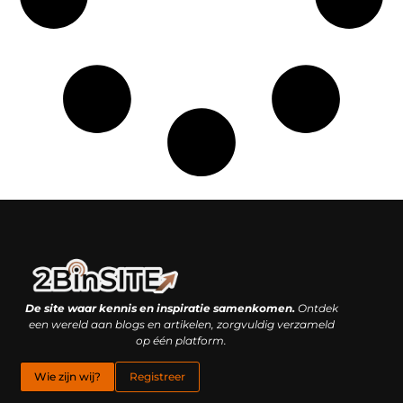
Linkbuilding platform: je geheime wapen of je grootste valkuil?
Geld verdienen met links: hoe een simpele klik inkomsten oplevert
De site waar kennis en inspiratie samenkomen.
Ontdek
een wereld aan blogs en artikelen, zorgvuldig verzameld
op één platform.
Wie zijn wij?
Registreer