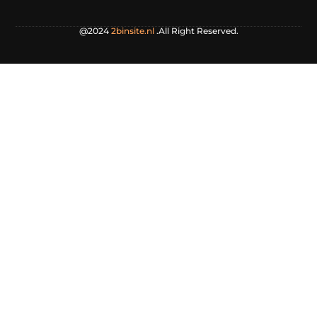
@2024
2binsite.nl
.All Right Reserved.