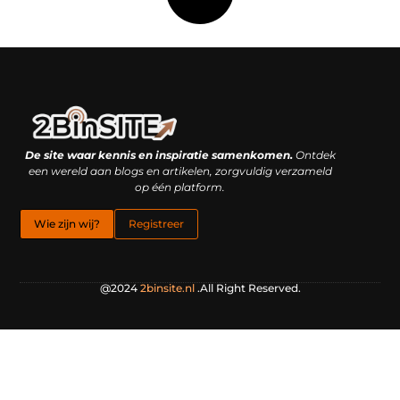
Linkbuilding platform: je geheime wapen of je grootste valkuil?
Geld verdienen met links: hoe een simpele klik inkomsten oplevert
De site waar kennis en inspiratie samenkomen.
Ontdek
een wereld aan blogs en artikelen, zorgvuldig verzameld
op één platform.
Wie zijn wij?
Registreer
@2024
2binsite.nl
.All Right Reserved.