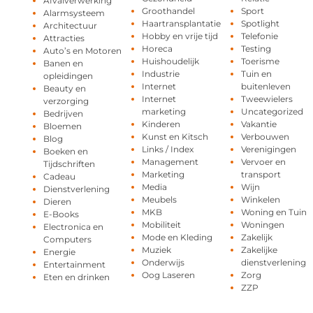
Afvalverwerking
Groothandel
Sport
Alarmsysteem
Haartransplantatie
Spotlight
Architectuur
Hobby en vrije tijd
Telefonie
Attracties
Horeca
Testing
Auto’s en Motoren
Huishoudelijk
Toerisme
Banen en
Industrie
Tuin en
opleidingen
Internet
buitenleven
Beauty en
Internet
Tweewielers
verzorging
marketing
Uncategorized
Bedrijven
Kinderen
Vakantie
Bloemen
Kunst en Kitsch
Verbouwen
Blog
Links / Index
Verenigingen
Boeken en
Management
Vervoer en
Tijdschriften
Marketing
transport
Cadeau
Media
Wijn
Dienstverlening
Meubels
Winkelen
Dieren
MKB
Woning en Tuin
E-Books
Mobiliteit
Woningen
Electronica en
Mode en Kleding
Zakelijk
Computers
Muziek
Zakelijke
Energie
Onderwijs
dienstverlening
Entertainment
Oog Laseren
Zorg
Eten en drinken
ZZP