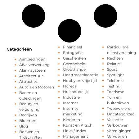
Financieel
Particuliere
Categorieën
Fotografie
dienstverlening
Geschenken
Rechten
Aanbiedingen
Gezondheid
Relatie
Afvalverwerking
Groothandel
Sport
Alarmsysteem
Haartransplantatie
Spotlight
Architectuur
Hobby en vrije tijd
Telefonie
Attracties
Horeca
Testing
Auto’s en Motoren
Huishoudelijk
Toerisme
Banen en
Industrie
Tuin en
opleidingen
Internet
buitenleven
Beauty en
Internet
Tweewielers
verzorging
marketing
Uncategorized
Bedrijven
Kinderen
Vakantie
Bloemen
Kunst en Kitsch
Verbouwen
Blog
Links / Index
Verenigingen
Boeken en
Management
Vervoer en
Tijdschriften