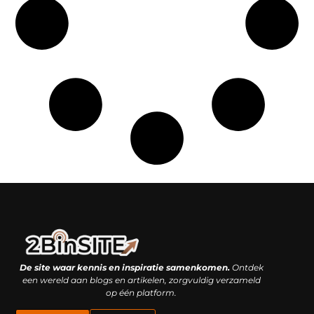
Linkbuilding platform: je geheime wapen of je grootste valkuil?
Geld verdienen met links: hoe een simpele klik inkomsten oplevert
De site waar kennis en inspiratie samenkomen.
Ontdek
een wereld aan blogs en artikelen, zorgvuldig verzameld
op één platform.