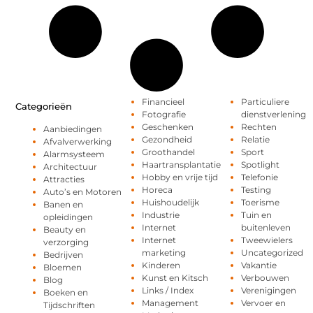
Financieel
Particuliere
Categorieën
Fotografie
dienstverlening
Geschenken
Rechten
Aanbiedingen
Gezondheid
Relatie
Afvalverwerking
Groothandel
Sport
Alarmsysteem
Haartransplantatie
Spotlight
Architectuur
Hobby en vrije tijd
Telefonie
Attracties
Horeca
Testing
Auto’s en Motoren
Huishoudelijk
Toerisme
Banen en
Industrie
Tuin en
opleidingen
Internet
buitenleven
Beauty en
Internet
Tweewielers
verzorging
marketing
Uncategorized
Bedrijven
Kinderen
Vakantie
Bloemen
Kunst en Kitsch
Verbouwen
Blog
Links / Index
Verenigingen
Boeken en
Management
Vervoer en
Tijdschriften