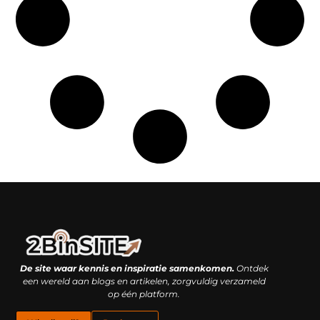
Linkbuilding platform: je geheime wapen of je grootste valkuil?
Geld verdienen met links: hoe een simpele klik inkomsten oplevert
De site waar kennis en inspiratie samenkomen.
Ontdek
een wereld aan blogs en artikelen, zorgvuldig verzameld
op één platform.