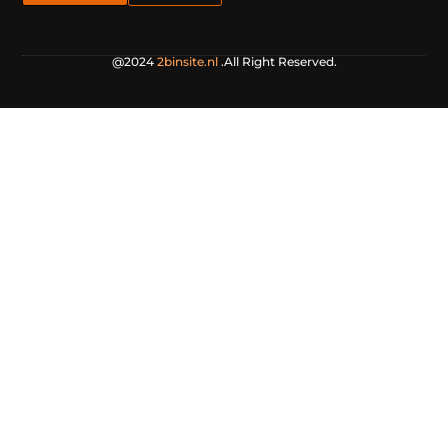
@2024
2binsite.nl
.All Right Reserved.