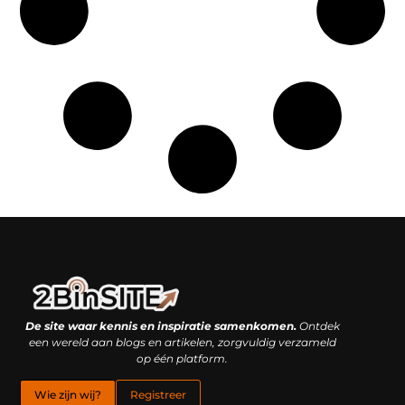
Linkbuilding platform: je geheime wapen of je grootste valkuil?
Geld verdienen met links: hoe een simpele klik inkomsten oplevert
De site waar kennis en inspiratie samenkomen.
Ontdek
een wereld aan blogs en artikelen, zorgvuldig verzameld
op één platform.
Wie zijn wij?
Registreer