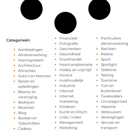
Financieel
Particuliere
Categorieën
Fotografie
dienstverlening
Geschenken
Rechten
Aanbiedingen
Gezondheid
Relatie
Afvalverwerking
Groothandel
Sport
Alarmsysteem
Haartransplantatie
Spotlight
Architectuur
Hobby en vrije tijd
Telefonie
Attracties
Horeca
Testing
Auto’s en Motoren
Huishoudelijk
Toerisme
Banen en
Industrie
Tuin en
opleidingen
Internet
buitenleven
Beauty en
Internet
Tweewielers
verzorging
marketing
Uncategorized
Bedrijven
Kinderen
Vakantie
Bloemen
Kunst en Kitsch
Verbouwen
Blog
Links / Index
Verenigingen
Boeken en
Management
Vervoer en
Tijdschriften
Marketing
transport
Cadeau