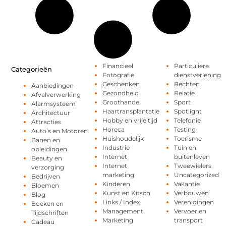
Financieel
Particuliere
Categorieën
Fotografie
dienstverlening
Geschenken
Rechten
Aanbiedingen
Gezondheid
Relatie
Afvalverwerking
Groothandel
Sport
Alarmsysteem
Haartransplantatie
Spotlight
Architectuur
Hobby en vrije tijd
Telefonie
Attracties
Horeca
Testing
Auto’s en Motoren
Huishoudelijk
Toerisme
Banen en
Industrie
Tuin en
opleidingen
Internet
buitenleven
Beauty en
Internet
Tweewielers
verzorging
marketing
Uncategorized
Bedrijven
Kinderen
Vakantie
Bloemen
Kunst en Kitsch
Verbouwen
Blog
Links / Index
Verenigingen
Boeken en
Management
Vervoer en
Tijdschriften
Marketing
transport
Cadeau