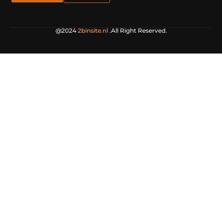
@2024
2binsite.nl
.All Right Reserved.