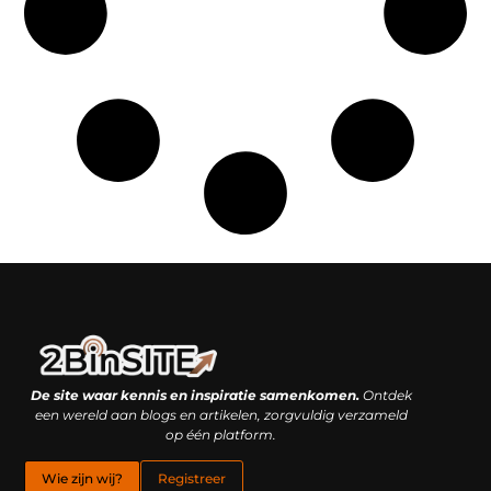
Linkbuilding platform: je geheime wapen of je grootste valkuil?
Geld verdienen met links: hoe een simpele klik inkomsten oplevert
De site waar kennis en inspiratie samenkomen.
Ontdek
een wereld aan blogs en artikelen, zorgvuldig verzameld
op één platform.
Wie zijn wij?
Registreer