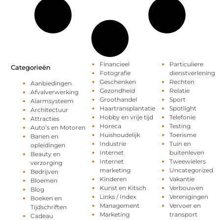
Financieel
Particuliere
Categorieën
Fotografie
dienstverlening
Geschenken
Rechten
Aanbiedingen
Gezondheid
Relatie
Afvalverwerking
Groothandel
Sport
Alarmsysteem
Haartransplantatie
Spotlight
Architectuur
Hobby en vrije tijd
Telefonie
Attracties
Horeca
Testing
Auto’s en Motoren
Huishoudelijk
Toerisme
Banen en
Industrie
Tuin en
opleidingen
Internet
buitenleven
Beauty en
Internet
Tweewielers
verzorging
marketing
Uncategorized
Bedrijven
Kinderen
Vakantie
Bloemen
Kunst en Kitsch
Verbouwen
Blog
Links / Index
Verenigingen
Boeken en
Management
Vervoer en
Tijdschriften
Marketing
transport
Cadeau