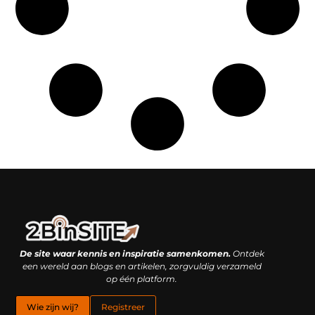
Linkbuilding platform: je geheime wapen of je grootste valkuil?
Geld verdienen met links: hoe een simpele klik inkomsten oplevert
De site waar kennis en inspiratie samenkomen.
Ontdek
een wereld aan blogs en artikelen, zorgvuldig verzameld
op één platform.
Wie zijn wij?
Registreer