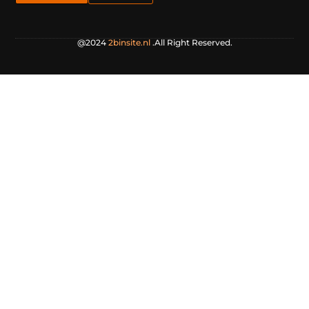
@2024
2binsite.nl
.All Right Reserved.