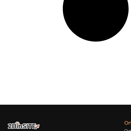
On
Ove