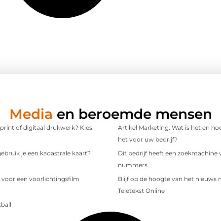
Media
en beroemde mensen
 print of digitaal drukwerk? Kies
Artikel Marketing: Wat is het en ho
het voor uw bedrijf?
bruik je een kadastrale kaart?
Dit bedrijf heeft een zoekmachine 
nummers
 voor een voorlichtingsfilm
Blijf op de hoogte van het nieuws
Teletekst Online
ball