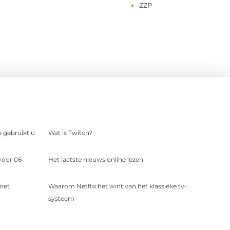
ZZP
e gebruikt u
Wat is Twitch?
voor 06-
Het laatste nieuws online lezen
 met
Waarom Netflix het wint van het klassieke tv-
systeem