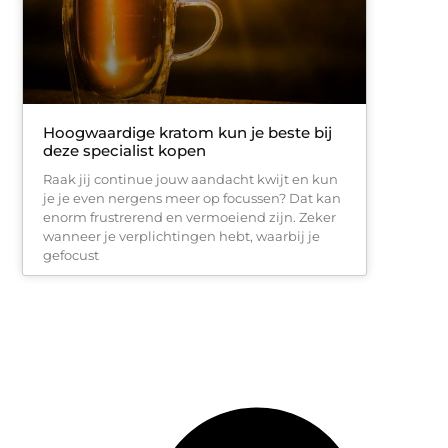
Hoogwaardige kratom kun je beste bij
deze specialist kopen
Raak jij continue jouw aandacht kwijt en kun
je je even nergens meer op focussen? Dat kan
enorm frustrerend en vermoeiend zijn. Zeker
wanneer je verplichtingen hebt, waarbij je
gefocust