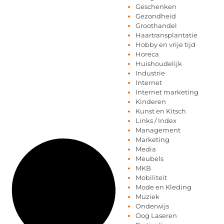
Geschenken
Gezondheid
Groothandel
Haartransplantatie
Hobby en vrije tijd
Horeca
Huishoudelijk
Industrie
Internet
Internet marketing
Kinderen
Kunst en Kitsch
Links / Index
Management
Marketing
Media
Meubels
MKB
Mobiliteit
Mode en Kleding
Muziek
Onderwijs
Oog Laseren