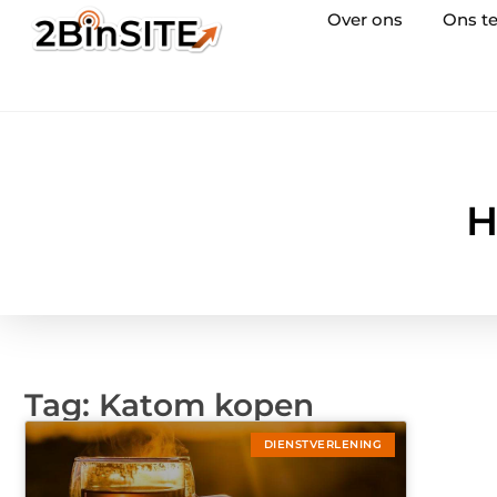
Over ons
Ons t
H
Tag: Katom kopen
DIENSTVERLENING