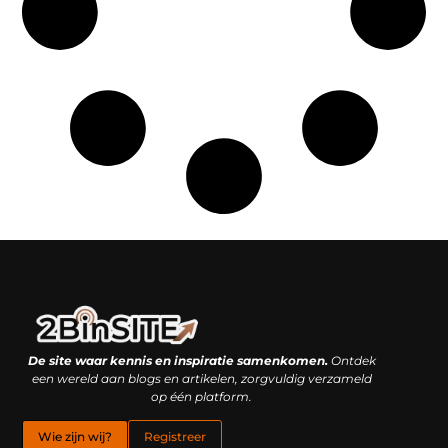
Linkbuilding platform: je geheime wapen of je grootste valkuil?
Geld verdienen met links: hoe een simpele klik inkomsten oplevert
De site waar kennis en inspiratie samenkomen.
Ontdek
een wereld aan blogs en artikelen, zorgvuldig verzameld
op één platform.
Wie zijn wij?
Registreer