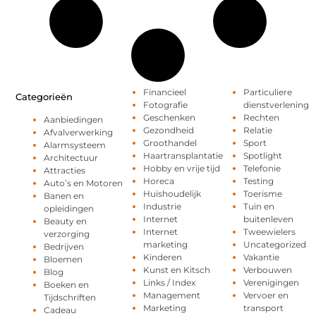
Financieel
Particuliere
Categorieën
Fotografie
dienstverlening
Geschenken
Rechten
Aanbiedingen
Gezondheid
Relatie
Afvalverwerking
Groothandel
Sport
Alarmsysteem
Haartransplantatie
Spotlight
Architectuur
Hobby en vrije tijd
Telefonie
Attracties
Horeca
Testing
Auto’s en Motoren
Huishoudelijk
Toerisme
Banen en
Industrie
Tuin en
opleidingen
Internet
buitenleven
Beauty en
Internet
Tweewielers
verzorging
marketing
Uncategorized
Bedrijven
Kinderen
Vakantie
Bloemen
Kunst en Kitsch
Verbouwen
Blog
Links / Index
Verenigingen
Boeken en
Management
Vervoer en
Tijdschriften
Marketing
transport
Cadeau