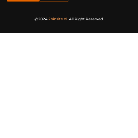
@2024
2binsite.nl
.All Right Reserved.