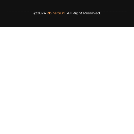
@2024
2binsite.nl
.All Right Reserved.