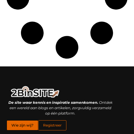
Linkbuilding platform: je geheime wapen of je grootste valkuil?
Geld verdienen met links: hoe een simpele klik inkomsten oplevert
De site waar kennis en inspiratie samenkomen.
Ontdek
een wereld aan blogs en artikelen, zorgvuldig verzameld
op één platform.
Wie zijn wij?
Registreer