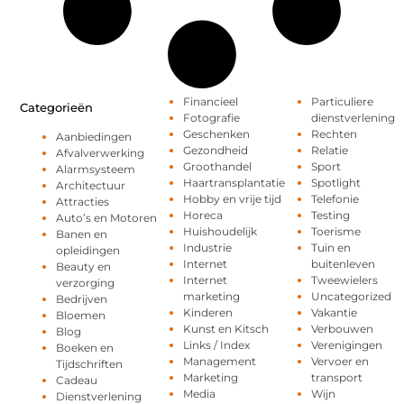
Financieel
Particuliere
Categorieën
Fotografie
dienstverlening
Geschenken
Rechten
Aanbiedingen
Gezondheid
Relatie
Afvalverwerking
Groothandel
Sport
Alarmsysteem
Haartransplantatie
Spotlight
Architectuur
Hobby en vrije tijd
Telefonie
Attracties
Horeca
Testing
Auto’s en Motoren
Huishoudelijk
Toerisme
Banen en
Industrie
Tuin en
opleidingen
Internet
buitenleven
Beauty en
Internet
Tweewielers
verzorging
marketing
Uncategorized
Bedrijven
Kinderen
Vakantie
Bloemen
Kunst en Kitsch
Verbouwen
Blog
Links / Index
Verenigingen
Boeken en
Management
Vervoer en
Tijdschriften
Marketing
transport
Cadeau
Media
Wijn
Dienstverlening