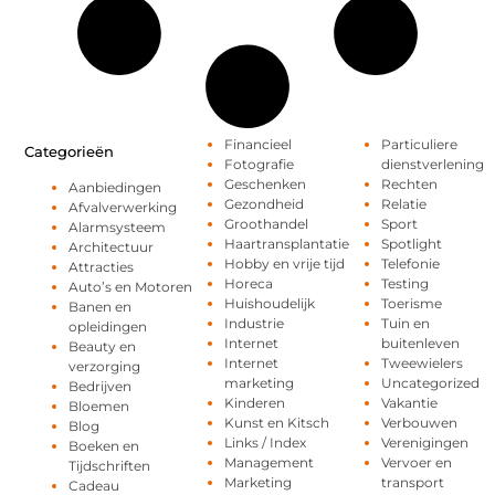
Financieel
Particuliere
Categorieën
Fotografie
dienstverlening
Geschenken
Rechten
Aanbiedingen
Gezondheid
Relatie
Afvalverwerking
Groothandel
Sport
Alarmsysteem
Haartransplantatie
Spotlight
Architectuur
Hobby en vrije tijd
Telefonie
Attracties
Horeca
Testing
Auto’s en Motoren
Huishoudelijk
Toerisme
Banen en
Industrie
Tuin en
opleidingen
Internet
buitenleven
Beauty en
Internet
Tweewielers
verzorging
marketing
Uncategorized
Bedrijven
Kinderen
Vakantie
Bloemen
Kunst en Kitsch
Verbouwen
Blog
Links / Index
Verenigingen
Boeken en
Management
Vervoer en
Tijdschriften
Marketing
transport
Cadeau