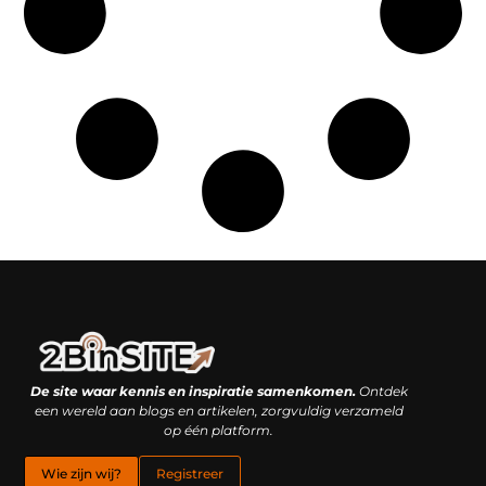
Linkbuilding platform: je geheime wapen of je grootste valkuil?
Geld verdienen met links: hoe een simpele klik inkomsten oplevert
De site waar kennis en inspiratie samenkomen.
Ontdek
een wereld aan blogs en artikelen, zorgvuldig verzameld
op één platform.
Wie zijn wij?
Registreer