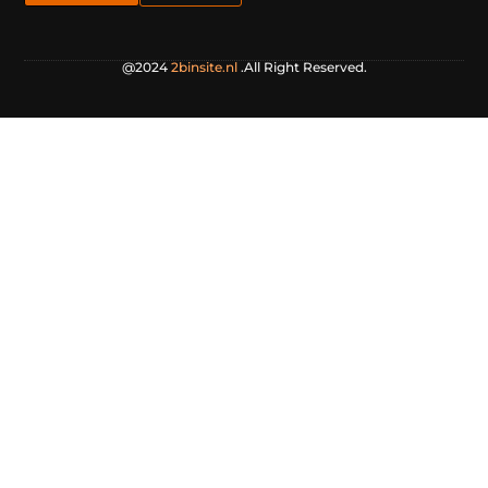
@2024
2binsite.nl
.All Right Reserved.