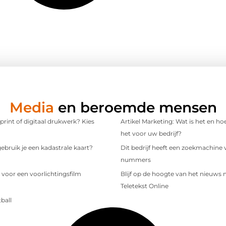
Media
en beroemde mensen
 print of digitaal drukwerk? Kies
Artikel Marketing: Wat is het en ho
het voor uw bedrijf?
bruik je een kadastrale kaart?
Dit bedrijf heeft een zoekmachine 
nummers
 voor een voorlichtingsfilm
Blijf op de hoogte van het nieuws
Teletekst Online
ball