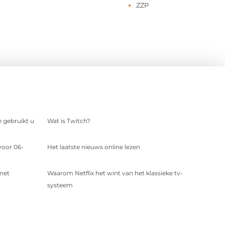
ZZP
e gebruikt u
Wat is Twitch?
voor 06-
Het laatste nieuws online lezen
 met
Waarom Netflix het wint van het klassieke tv-
systeem