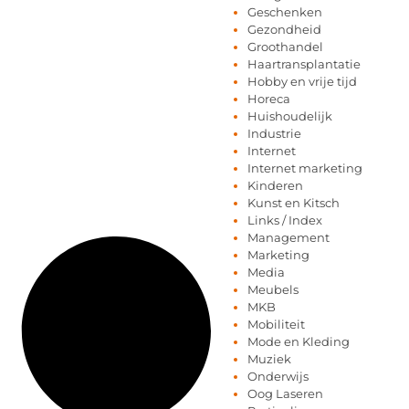
Geschenken
Gezondheid
Groothandel
Haartransplantatie
Hobby en vrije tijd
Horeca
Huishoudelijk
Industrie
Internet
Internet marketing
Kinderen
Kunst en Kitsch
Links / Index
Management
Marketing
Media
Meubels
MKB
Mobiliteit
Mode en Kleding
Muziek
Onderwijs
Oog Laseren