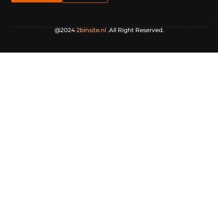
@2024
2binsite.nl
.All Right Reserved.