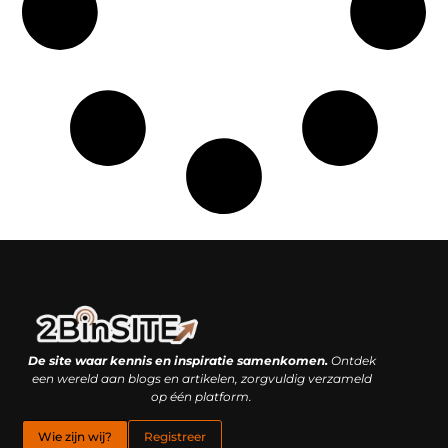
Linkbuilding platform: je geheime wapen of je grootste valkuil?
Geld verdienen met links: hoe een simpele klik inkomsten oplevert
De site waar kennis en inspiratie samenkomen.
Ontdek
een wereld aan blogs en artikelen, zorgvuldig verzameld
op één platform.
Wie zijn wij?
Registreer