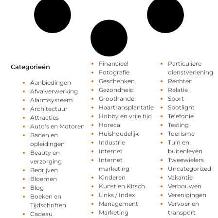
Financieel
Particuliere
Categorieën
Fotografie
dienstverlening
Geschenken
Rechten
Aanbiedingen
Gezondheid
Relatie
Afvalverwerking
Groothandel
Sport
Alarmsysteem
Haartransplantatie
Spotlight
Architectuur
Hobby en vrije tijd
Telefonie
Attracties
Horeca
Testing
Auto’s en Motoren
Huishoudelijk
Toerisme
Banen en
Industrie
Tuin en
opleidingen
Internet
buitenleven
Beauty en
Internet
Tweewielers
verzorging
marketing
Uncategorized
Bedrijven
Kinderen
Vakantie
Bloemen
Kunst en Kitsch
Verbouwen
Blog
Links / Index
Verenigingen
Boeken en
Management
Vervoer en
Tijdschriften
Marketing
transport
Cadeau