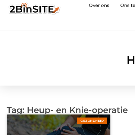
Over ons
Ons t
H
Tag: Heup- en Knie-operatie
GEZONDHEID