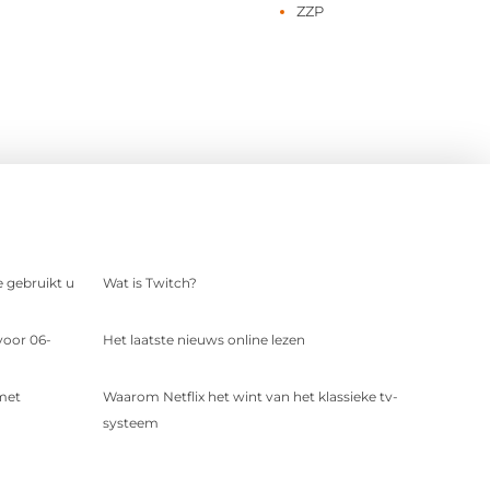
ZZP
e gebruikt u
Wat is Twitch?
voor 06-
Het laatste nieuws online lezen
 met
Waarom Netflix het wint van het klassieke tv-
systeem