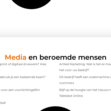
Media
en beroemde mensen
 print of digitaal drukwerk? Kies
Artikel Marketing: Wat is het en ho
het voor uw bedrijf?
bruik je een kadastrale kaart?
Dit bedrijf heeft een zoekmachine 
nummers
 voor een voorlichtingsfilm
Blijf op de hoogte van het nieuws
Teletekst Online
ball