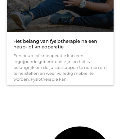
Het belang van fysiotherapie na een
heup- of knieoperatie
Een heup- of knieoperatie kan een
ingrijpende gebeurtenis zijn en het is
belangrijk om de juiste stappen te nemen om
te herstellen en weer volledig mobiel te
worden. Fysiotherapie kan