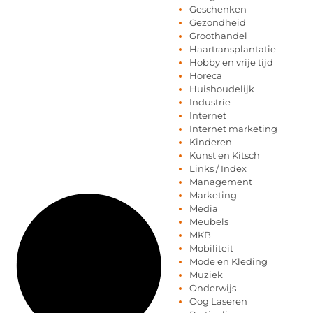
Geschenken
Gezondheid
Groothandel
Haartransplantatie
Hobby en vrije tijd
Horeca
Huishoudelijk
Industrie
Internet
Internet marketing
Kinderen
Kunst en Kitsch
Links / Index
Management
Marketing
Media
Meubels
MKB
Mobiliteit
Mode en Kleding
Muziek
Onderwijs
Oog Laseren