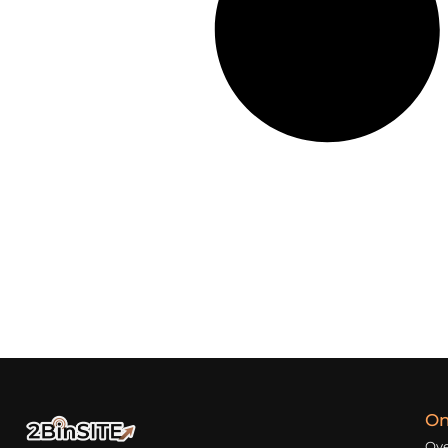
On
Ove