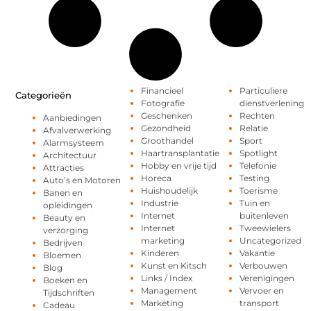
Financieel
Particuliere
Categorieën
Fotografie
dienstverlening
Geschenken
Rechten
Aanbiedingen
Gezondheid
Relatie
Afvalverwerking
Groothandel
Sport
Alarmsysteem
Haartransplantatie
Spotlight
Architectuur
Hobby en vrije tijd
Telefonie
Attracties
Horeca
Testing
Auto’s en Motoren
Huishoudelijk
Toerisme
Banen en
Industrie
Tuin en
opleidingen
Internet
buitenleven
Beauty en
Internet
Tweewielers
verzorging
marketing
Uncategorized
Bedrijven
Kinderen
Vakantie
Bloemen
Kunst en Kitsch
Verbouwen
Blog
Links / Index
Verenigingen
Boeken en
Management
Vervoer en
Tijdschriften
Marketing
transport
Cadeau