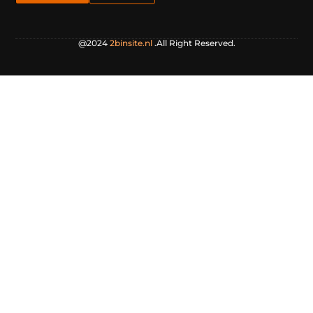
@2024
2binsite.nl
.All Right Reserved.