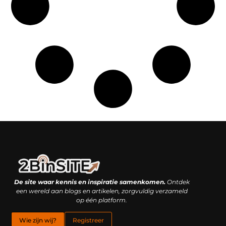
Linkbuilding platform: je geheime wapen of je grootste valkuil?
Geld verdienen met links: hoe een simpele klik inkomsten oplevert
De site waar kennis en inspiratie samenkomen.
Ontdek
een wereld aan blogs en artikelen, zorgvuldig verzameld
op één platform.
Wie zijn wij?
Registreer