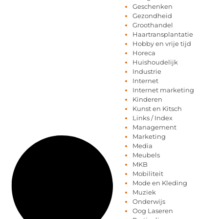
Geschenken
Gezondheid
Groothandel
Haartransplantatie
Hobby en vrije tijd
Horeca
Huishoudelijk
Industrie
Internet
Internet marketing
Kinderen
Kunst en Kitsch
Links / Index
Management
Marketing
Media
Meubels
MKB
Mobiliteit
Mode en Kleding
Muziek
Onderwijs
Oog Laseren