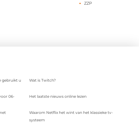
ZZP
e gebruikt u
Wat is Twitch?
voor 06-
Het laatste nieuws online lezen
 met
Waarom Netflix het wint van het klassieke tv-
systeem