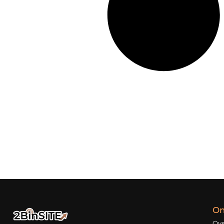
On
Ove