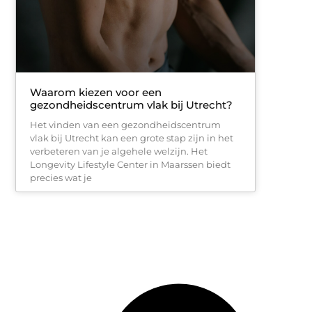
Waarom kiezen voor een
gezondheidscentrum vlak bij Utrecht?
Het vinden van een gezondheidscentrum
vlak bij Utrecht kan een grote stap zijn in het
verbeteren van je algehele welzijn. Het
Longevity Lifestyle Center in Maarssen biedt
precies wat je