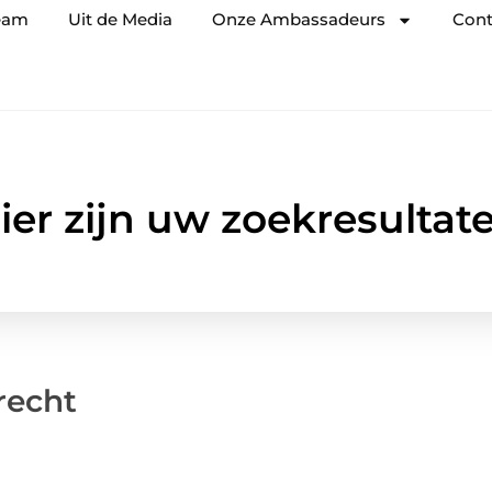
eam
Uit de Media
Onze Ambassadeurs
Cont
ier zijn uw zoekresultat
recht