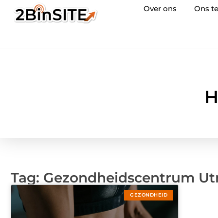
Over ons
Ons t
H
Tag: Gezondheidscentrum Ut
GEZONDHEID