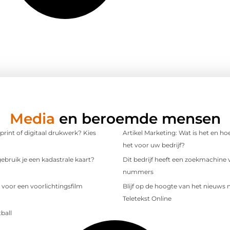
Media
en beroemde mensen
 print of digitaal drukwerk? Kies
Artikel Marketing: Wat is het en ho
het voor uw bedrijf?
bruik je een kadastrale kaart?
Dit bedrijf heeft een zoekmachine 
nummers
 voor een voorlichtingsfilm
Blijf op de hoogte van het nieuws
Teletekst Online
ball