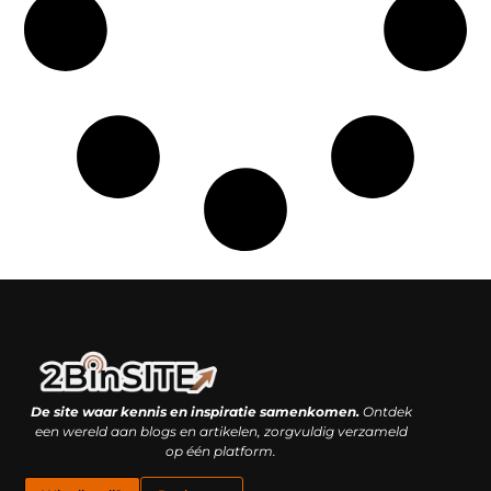
Linkbuilding platform: je geheime wapen of je grootste valkuil?
Geld verdienen met links: hoe een simpele klik inkomsten oplevert
De site waar kennis en inspiratie samenkomen.
Ontdek
een wereld aan blogs en artikelen, zorgvuldig verzameld
op één platform.