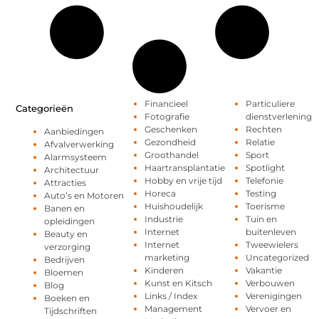
Financieel
Particuliere
Categorieën
Fotografie
dienstverlening
Geschenken
Rechten
Aanbiedingen
Gezondheid
Relatie
Afvalverwerking
Groothandel
Sport
Alarmsysteem
Haartransplantatie
Spotlight
Architectuur
Hobby en vrije tijd
Telefonie
Attracties
Horeca
Testing
Auto’s en Motoren
Huishoudelijk
Toerisme
Banen en
Industrie
Tuin en
opleidingen
Internet
buitenleven
Beauty en
Internet
Tweewielers
verzorging
marketing
Uncategorized
Bedrijven
Kinderen
Vakantie
Bloemen
Kunst en Kitsch
Verbouwen
Blog
Links / Index
Verenigingen
Boeken en
Management
Vervoer en
Tijdschriften