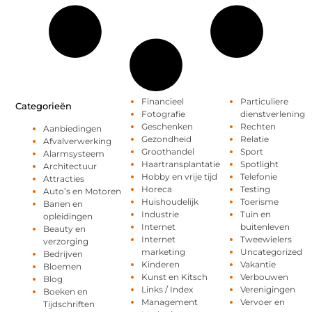
Financieel
Particuliere
Categorieën
Fotografie
dienstverlening
Geschenken
Rechten
Aanbiedingen
Gezondheid
Relatie
Afvalverwerking
Groothandel
Sport
Alarmsysteem
Haartransplantatie
Spotlight
Architectuur
Hobby en vrije tijd
Telefonie
Attracties
Horeca
Testing
Auto’s en Motoren
Huishoudelijk
Toerisme
Banen en
Industrie
Tuin en
opleidingen
Internet
buitenleven
Beauty en
Internet
Tweewielers
verzorging
marketing
Uncategorized
Bedrijven
Kinderen
Vakantie
Bloemen
Kunst en Kitsch
Verbouwen
Blog
Links / Index
Verenigingen
Boeken en
Management
Vervoer en
Tijdschriften