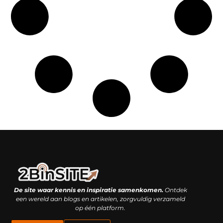
Linkbuilding platform: je geheime wapen of je grootste valkuil?
Geld verdienen met links: hoe een simpele klik inkomsten oplevert
De site waar kennis en inspiratie samenkomen.
Ontdek
een wereld aan blogs en artikelen, zorgvuldig verzameld
op één platform.