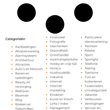
Financieel
Particuliere
Categorieën
Fotografie
dienstverlening
Geschenken
Rechten
Aanbiedingen
Gezondheid
Relatie
Afvalverwerking
Groothandel
Sport
Alarmsysteem
Haartransplantatie
Spotlight
Architectuur
Hobby en vrije tijd
Telefonie
Attracties
Horeca
Testing
Auto’s en Motoren
Huishoudelijk
Toerisme
Banen en
Industrie
Tuin en
opleidingen
Internet
buitenleven
Beauty en
Internet
Tweewielers
verzorging
marketing
Uncategorized
Bedrijven
Kinderen
Vakantie
Bloemen
Kunst en Kitsch
Verbouwen
Blog
Links / Index
Verenigingen
Boeken en
Management
Vervoer en
Tijdschriften