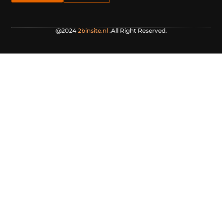
@2024
2binsite.nl
.All Right Reserved.