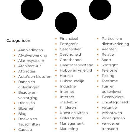
Financieel
Particuliere
Categorieën
Fotografie
dienstverlening
Geschenken
Rechten
Aanbiedingen
Gezondheid
Relatie
Afvalverwerking
Groothandel
Sport
Alarmsysteem
Haartransplantatie
Spotlight
Architectuur
Hobby en vrije tijd
Telefonie
Attracties
Horeca
Testing
Auto’s en Motoren
Huishoudelijk
Toerisme
Banen en
Industrie
Tuin en
opleidingen
Internet
buitenleven
Beauty en
Internet
Tweewielers
verzorging
marketing
Uncategorized
Bedrijven
Kinderen
Vakantie
Bloemen
Kunst en Kitsch
Verbouwen
Blog
Links / Index
Verenigingen
Boeken en
Management
Vervoer en
Tijdschriften
Marketing
transport
Cadeau