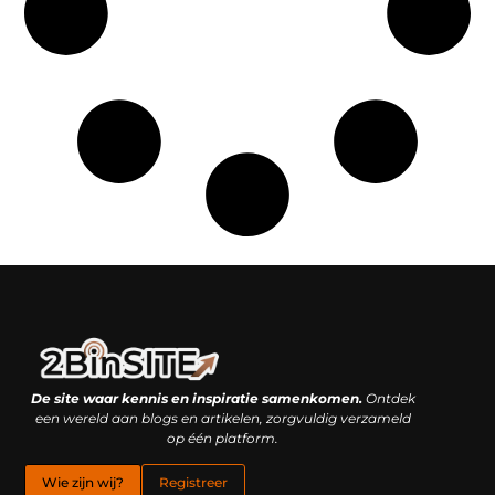
Linkbuilding platform: je geheime wapen of je grootste valkuil?
Geld verdienen met links: hoe een simpele klik inkomsten oplevert
De site waar kennis en inspiratie samenkomen.
Ontdek
een wereld aan blogs en artikelen, zorgvuldig verzameld
op één platform.
Wie zijn wij?
Registreer