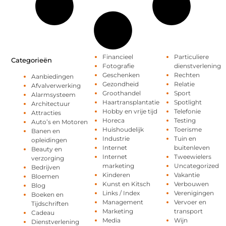
Financieel
Particuliere
Categorieën
Fotografie
dienstverlening
Geschenken
Rechten
Aanbiedingen
Gezondheid
Relatie
Afvalverwerking
Groothandel
Sport
Alarmsysteem
Haartransplantatie
Spotlight
Architectuur
Hobby en vrije tijd
Telefonie
Attracties
Horeca
Testing
Auto’s en Motoren
Huishoudelijk
Toerisme
Banen en
Industrie
Tuin en
opleidingen
Internet
buitenleven
Beauty en
Internet
Tweewielers
verzorging
marketing
Uncategorized
Bedrijven
Kinderen
Vakantie
Bloemen
Kunst en Kitsch
Verbouwen
Blog
Links / Index
Verenigingen
Boeken en
Management
Vervoer en
Tijdschriften
Marketing
transport
Cadeau
Media
Wijn
Dienstverlening