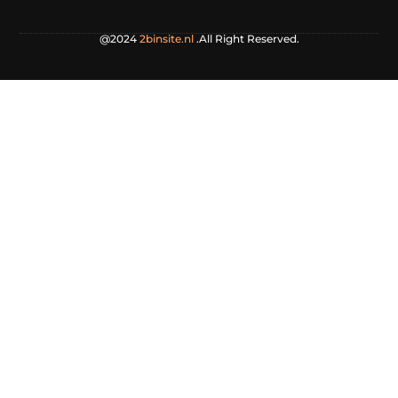
@2024
2binsite.nl
.All Right Reserved.