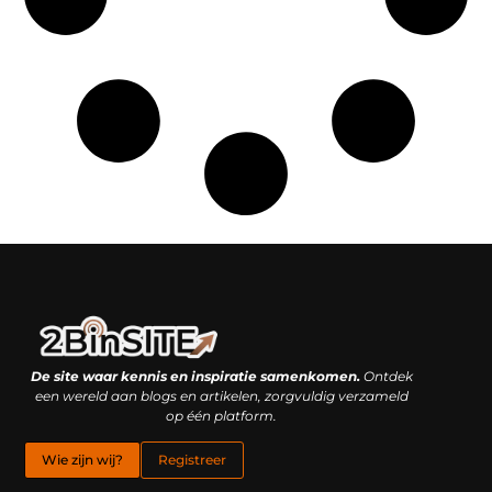
Linkbuilding platform: je geheime wapen of je grootste valkuil?
Geld verdienen met links: hoe een simpele klik inkomsten oplevert
De site waar kennis en inspiratie samenkomen.
Ontdek
een wereld aan blogs en artikelen, zorgvuldig verzameld
op één platform.
Wie zijn wij?
Registreer