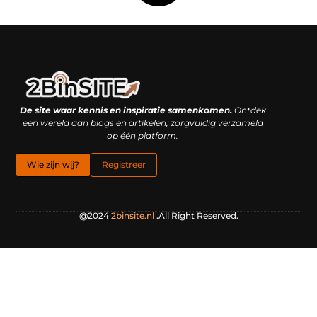
Linkbuilding platform: je geheime wapen of je grootste valkuil?
Geld verdienen met links: hoe een simpele klik inkomsten oplevert
De site waar kennis en inspiratie samenkomen.
Ontdek
een wereld aan blogs en artikelen, zorgvuldig verzameld
op één platform.
Wie zijn wij?
Registreer
@2024
2binsite.nl
.All Right Reserved.