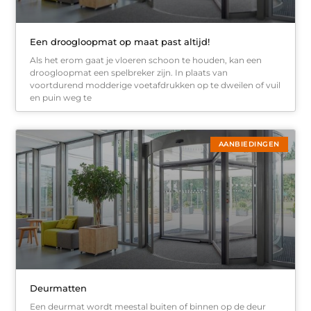
Een droogloopmat op maat past altijd!
Als het erom gaat je vloeren schoon te houden, kan een
droogloopmat een spelbreker zijn. In plaats van
voortdurend modderige voetafdrukken op te dweilen of vuil
en puin weg te
AANBIEDINGEN
Deurmatten
Een deurmat wordt meestal buiten of binnen op de deur