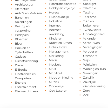
Alarmsysteem
Haartransplantatie
Spotlight
Architectuur
Hobby en vrije tijd
Telefonie
Attracties
Horeca
Testing
Auto’s en Motoren
Huishoudelijk
Toerisme
Banen en
Industrie
Tuin en
opleidingen
Internet
buitenleven
Beauty en
Internet
Tweewielers
verzorging
marketing
Uncategorized
Bedrijven
Kinderen
Vakantie
Bloemen
Kunst en Kitsch
Verbouwen
Blog
Links / Index
Verenigingen
Boeken en
Management
Vervoer en
Tijdschriften
Marketing
transport
Cadeau
Media
Wijn
Dienstverlening
Meubels
Winkelen
Dieren
MKB
Woning en Tuin
E-Books
Mobiliteit
Woningen
Electronica en
Mode en Kleding
Zakelijk
Computers
Muziek
Zakelijke
Energie
Onderwijs
dienstverlening
Entertainment
Oog Laseren
Zorg
Eten en drinken
ZZP