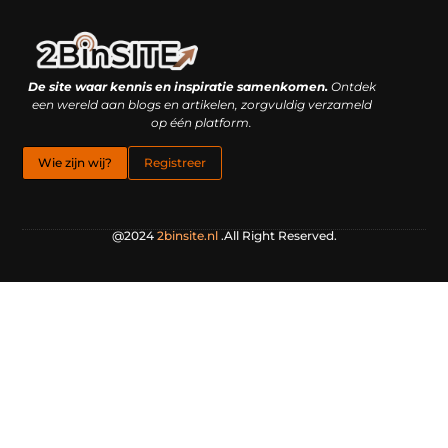
Linkbuilding platform: je geheime wapen of je grootste valkuil?
Geld verdienen met links: hoe een simpele klik inkomsten oplevert
De site waar kennis en inspiratie samenkomen.
Ontdek
een wereld aan blogs en artikelen, zorgvuldig verzameld
op één platform.
Wie zijn wij?
Registreer
@2024
2binsite.nl
.All Right Reserved.