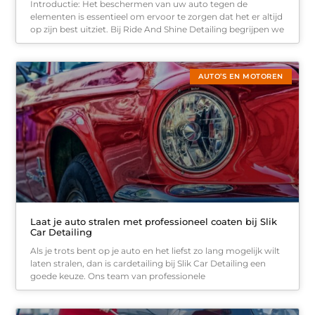
Introductie: Het beschermen van uw auto tegen de
elementen is essentieel om ervoor te zorgen dat het er altijd
op zijn best uitziet. Bij Ride And Shine Detailing begrijpen we
AUTO’S EN MOTOREN
Laat je auto stralen met professioneel coaten bij Slik
Car Detailing
Als je trots bent op je auto en het liefst zo lang mogelijk wilt
laten stralen, dan is cardetailing bij Slik Car Detailing een
goede keuze. Ons team van professionele