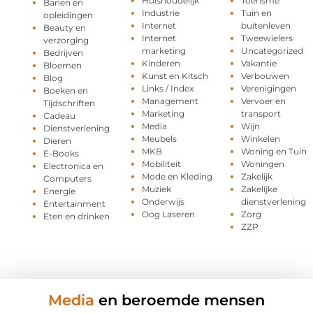
Huishoudelijk
Toerisme
Banen en
Industrie
Tuin en
opleidingen
Internet
buitenleven
Beauty en
Internet
Tweewielers
verzorging
marketing
Uncategorized
Bedrijven
Kinderen
Vakantie
Bloemen
Kunst en Kitsch
Verbouwen
Blog
Links / Index
Verenigingen
Boeken en
Management
Vervoer en
Tijdschriften
Marketing
transport
Cadeau
Media
Wijn
Dienstverlening
Meubels
Winkelen
Dieren
MKB
Woning en Tuin
E-Books
Mobiliteit
Woningen
Electronica en
Mode en Kleding
Zakelijk
Computers
Muziek
Zakelijke
Energie
Onderwijs
dienstverlening
Entertainment
Oog Laseren
Zorg
Eten en drinken
ZZP
Media
en beroemde mensen