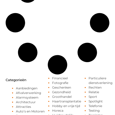
Financieel
Particuliere
Categorieën
Fotografie
dienstverlening
Geschenken
Rechten
Aanbiedingen
Gezondheid
Relatie
Afvalverwerking
Groothandel
Sport
Alarmsysteem
Haartransplantatie
Spotlight
Architectuur
Hobby en vrije tijd
Telefonie
Attracties
Horeca
Testing
Auto’s en Motoren