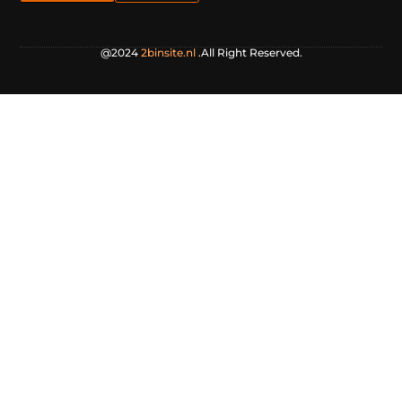
@2024
2binsite.nl
.All Right Reserved.