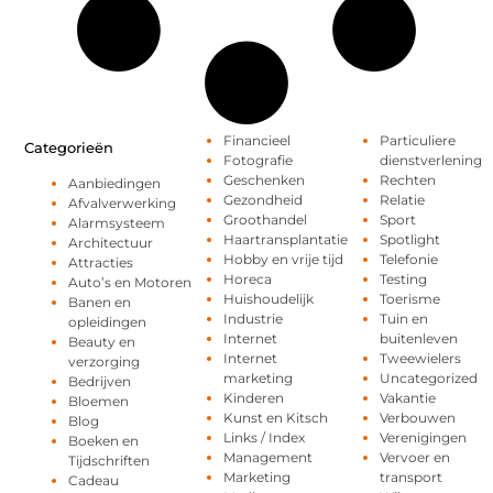
Financieel
Particuliere
Categorieën
Fotografie
dienstverlening
Geschenken
Rechten
Aanbiedingen
Gezondheid
Relatie
Afvalverwerking
Groothandel
Sport
Alarmsysteem
Haartransplantatie
Spotlight
Architectuur
Hobby en vrije tijd
Telefonie
Attracties
Horeca
Testing
Auto’s en Motoren
Huishoudelijk
Toerisme
Banen en
Industrie
Tuin en
opleidingen
Internet
buitenleven
Beauty en
Internet
Tweewielers
verzorging
marketing
Uncategorized
Bedrijven
Kinderen
Vakantie
Bloemen
Kunst en Kitsch
Verbouwen
Blog
Links / Index
Verenigingen
Boeken en
Management
Vervoer en
Tijdschriften
Marketing
transport
Cadeau