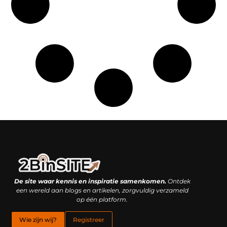
Linkbuilding platform: je geheime wapen of je grootste valkuil?
Geld verdienen met links: hoe een simpele klik inkomsten oplevert
De site waar kennis en inspiratie samenkomen.
Ontdek
een wereld aan blogs en artikelen, zorgvuldig verzameld
op één platform.
Wie zijn wij?
Registreer