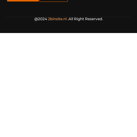
@2024
2binsite.nl
.All Right Reserved.