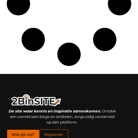
Linkbuilding platform: je geheime wapen of je grootste valkuil?
Geld verdienen met links: hoe een simpele klik inkomsten oplevert
De site waar kennis en inspiratie samenkomen.
Ontdek
een wereld aan blogs en artikelen, zorgvuldig verzameld
op één platform.
Wie zijn wij?
Registreer