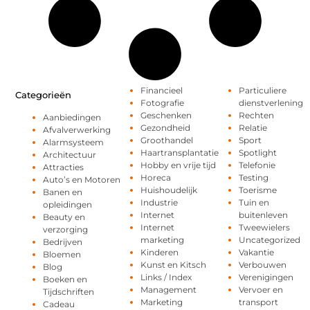
Financieel
Particuliere
Categorieën
Fotografie
dienstverlening
Geschenken
Rechten
Aanbiedingen
Gezondheid
Relatie
Afvalverwerking
Groothandel
Sport
Alarmsysteem
Haartransplantatie
Spotlight
Architectuur
Hobby en vrije tijd
Telefonie
Attracties
Horeca
Testing
Auto’s en Motoren
Huishoudelijk
Toerisme
Banen en
Industrie
Tuin en
opleidingen
Internet
buitenleven
Beauty en
Internet
Tweewielers
verzorging
marketing
Uncategorized
Bedrijven
Kinderen
Vakantie
Bloemen
Kunst en Kitsch
Verbouwen
Blog
Links / Index
Verenigingen
Boeken en
Management
Vervoer en
Tijdschriften
Marketing
transport
Cadeau