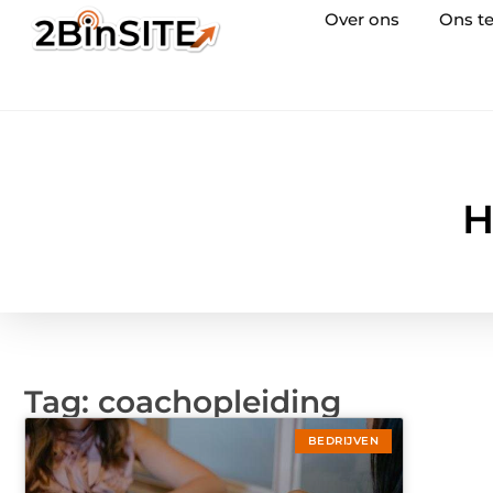
Over ons
Ons t
H
Tag: coachopleiding
BEDRIJVEN