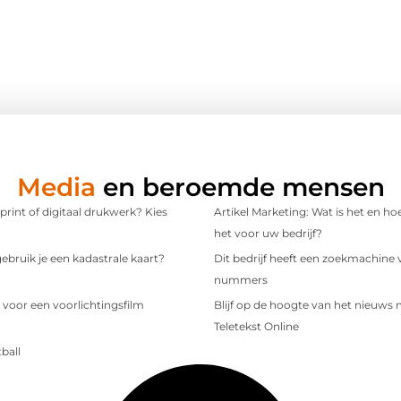
Media
en beroemde mensen
 print of digitaal drukwerk? Kies
Artikel Marketing: Wat is het en ho
het voor uw bedrijf?
bruik je een kadastrale kaart?
Dit bedrijf heeft een zoekmachine 
nummers
 voor een voorlichtingsfilm
Blijf op de hoogte van het nieuws
Teletekst Online
ball