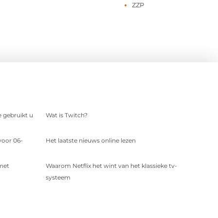
ZZP
e gebruikt u
Wat is Twitch?
voor 06-
Het laatste nieuws online lezen
 met
Waarom Netflix het wint van het klassieke tv-
systeem