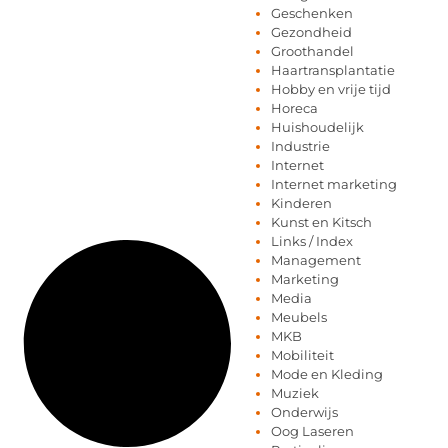
Geschenken
Gezondheid
Groothandel
Haartransplantatie
Hobby en vrije tijd
Horeca
Huishoudelijk
Industrie
Internet
Internet marketing
Kinderen
Kunst en Kitsch
Links / Index
Management
Marketing
Media
Meubels
MKB
Mobiliteit
Mode en Kleding
Muziek
Onderwijs
Oog Laseren