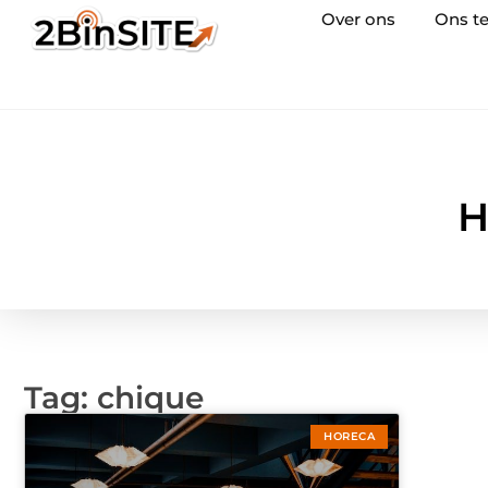
Over ons
Ons t
H
Tag: chique
HORECA