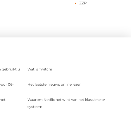
ZZP
e gebruikt u
Wat is Twitch?
voor 06-
Het laatste nieuws online lezen
 met
Waarom Netflix het wint van het klassieke tv-
systeem