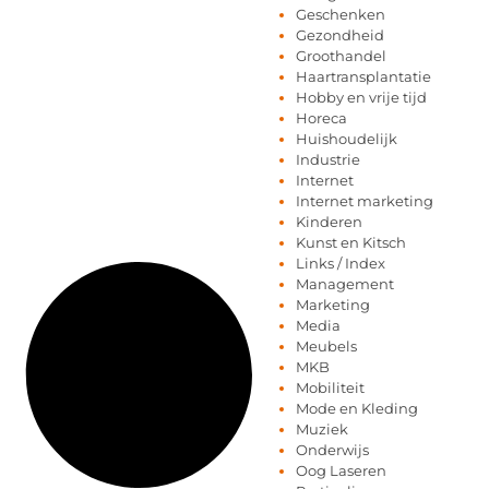
Geschenken
Gezondheid
Groothandel
Haartransplantatie
Hobby en vrije tijd
Horeca
Huishoudelijk
Industrie
Internet
Internet marketing
Kinderen
Kunst en Kitsch
Links / Index
Management
Marketing
Media
Meubels
MKB
Mobiliteit
Mode en Kleding
Muziek
Onderwijs
Oog Laseren