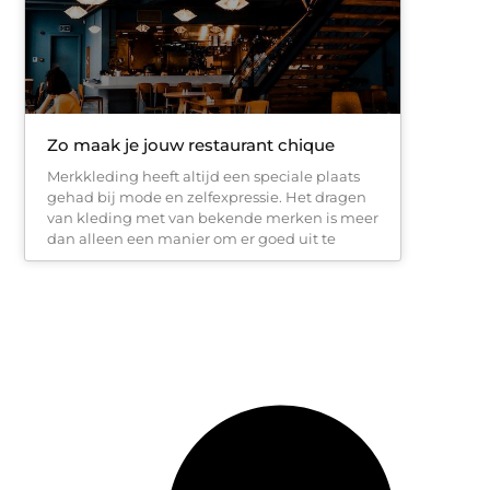
Zo maak je jouw restaurant chique
Merkkleding heeft altijd een speciale plaats
gehad bij mode en zelfexpressie. Het dragen
van kleding met van bekende merken is meer
dan alleen een manier om er goed uit te