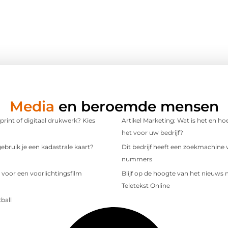
Media
en beroemde mensen
 print of digitaal drukwerk? Kies
Artikel Marketing: Wat is het en ho
het voor uw bedrijf?
bruik je een kadastrale kaart?
Dit bedrijf heeft een zoekmachine 
nummers
 voor een voorlichtingsfilm
Blijf op de hoogte van het nieuws
Teletekst Online
ball