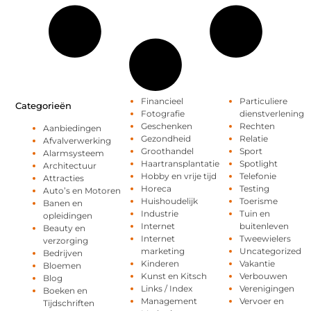
Financieel
Particuliere
Categorieën
Fotografie
dienstverlening
Geschenken
Rechten
Aanbiedingen
Gezondheid
Relatie
Afvalverwerking
Groothandel
Sport
Alarmsysteem
Haartransplantatie
Spotlight
Architectuur
Hobby en vrije tijd
Telefonie
Attracties
Horeca
Testing
Auto’s en Motoren
Huishoudelijk
Toerisme
Banen en
Industrie
Tuin en
opleidingen
Internet
buitenleven
Beauty en
Internet
Tweewielers
verzorging
marketing
Uncategorized
Bedrijven
Kinderen
Vakantie
Bloemen
Kunst en Kitsch
Verbouwen
Blog
Links / Index
Verenigingen
Boeken en
Management
Vervoer en
Tijdschriften