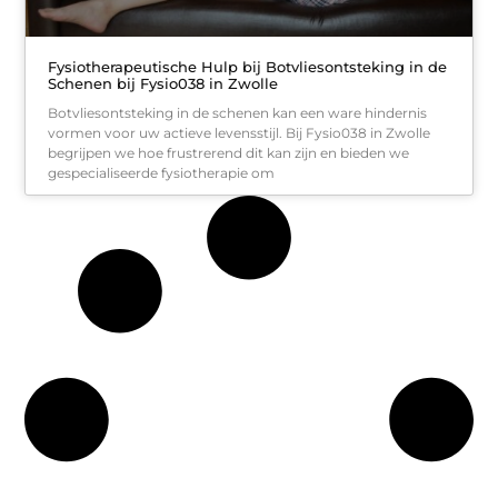
Fysiotherapeutische Hulp bij Botvliesontsteking in de
Schenen bij Fysio038 in Zwolle
Botvliesontsteking in de schenen kan een ware hindernis
vormen voor uw actieve levensstijl. Bij Fysio038 in Zwolle
begrijpen we hoe frustrerend dit kan zijn en bieden we
gespecialiseerde fysiotherapie om