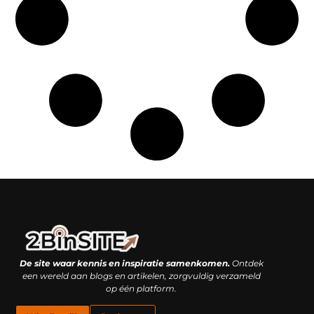
Linkbuilding platform: je geheime wapen of je grootste valkuil?
Geld verdienen met links: hoe een simpele klik inkomsten oplevert
De site waar kennis en inspiratie samenkomen.
Ontdek
een wereld aan blogs en artikelen, zorgvuldig verzameld
op één platform.