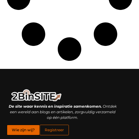
Linkbuilding platform: je geheime wapen of je grootste valkuil?
Geld verdienen met links: hoe een simpele klik inkomsten oplevert
De site waar kennis en inspiratie samenkomen.
Ontdek
een wereld aan blogs en artikelen, zorgvuldig verzameld
op één platform.
Wie zijn wij?
Registreer