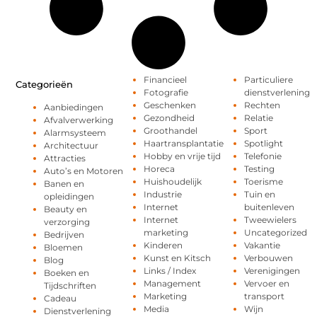
Financieel
Particuliere
Categorieën
Fotografie
dienstverlening
Geschenken
Rechten
Aanbiedingen
Gezondheid
Relatie
Afvalverwerking
Groothandel
Sport
Alarmsysteem
Haartransplantatie
Spotlight
Architectuur
Hobby en vrije tijd
Telefonie
Attracties
Horeca
Testing
Auto’s en Motoren
Huishoudelijk
Toerisme
Banen en
Industrie
Tuin en
opleidingen
Internet
buitenleven
Beauty en
Internet
Tweewielers
verzorging
marketing
Uncategorized
Bedrijven
Kinderen
Vakantie
Bloemen
Kunst en Kitsch
Verbouwen
Blog
Links / Index
Verenigingen
Boeken en
Management
Vervoer en
Tijdschriften
Marketing
transport
Cadeau
Media
Wijn
Dienstverlening