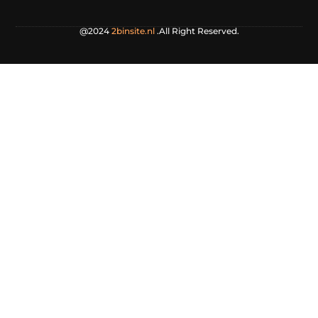
@2024
2binsite.nl
.All Right Reserved.