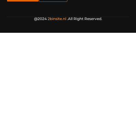
@2024
2binsite.nl
.All Right Reserved.