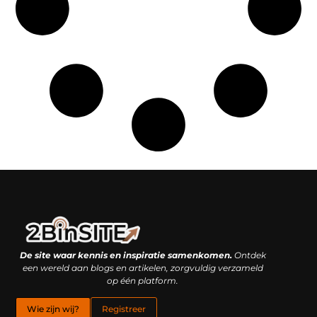
Linkbuilding platform: je geheime wapen of je grootste valkuil?
Geld verdienen met links: hoe een simpele klik inkomsten oplevert
De site waar kennis en inspiratie samenkomen.
Ontdek
een wereld aan blogs en artikelen, zorgvuldig verzameld
op één platform.
Wie zijn wij?
Registreer