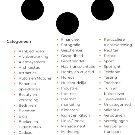
Financieel
Particuliere
Categorieën
Fotografie
dienstverlening
Geschenken
Rechten
Aanbiedingen
Gezondheid
Relatie
Afvalverwerking
Groothandel
Sport
Alarmsysteem
Haartransplantatie
Spotlight
Architectuur
Hobby en vrije tijd
Telefonie
Attracties
Horeca
Testing
Auto’s en Motoren
Huishoudelijk
Toerisme
Banen en
Industrie
Tuin en
opleidingen
Internet
buitenleven
Beauty en
Internet
Tweewielers
verzorging
marketing
Uncategorized
Bedrijven
Kinderen
Vakantie
Bloemen
Kunst en Kitsch
Verbouwen
Blog
Links / Index
Verenigingen
Boeken en
Management
Vervoer en
Tijdschriften
Marketing
transport
Cadeau