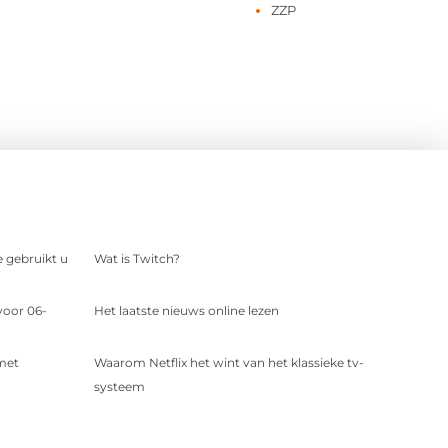
ZZP
e gebruikt u
Wat is Twitch?
voor 06-
Het laatste nieuws online lezen
 met
Waarom Netflix het wint van het klassieke tv-
systeem