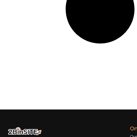
On
Ove