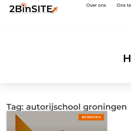
Over ons
Ons t
H
Tag: autorijschool groningen
BEDRIJVEN