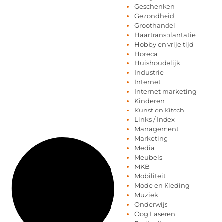
Geschenken
Gezondheid
Groothandel
Haartransplantatie
Hobby en vrije tijd
Horeca
Huishoudelijk
Industrie
Internet
Internet marketing
Kinderen
Kunst en Kitsch
Links / Index
Management
Marketing
Media
Meubels
MKB
Mobiliteit
Mode en Kleding
Muziek
Onderwijs
Oog Laseren