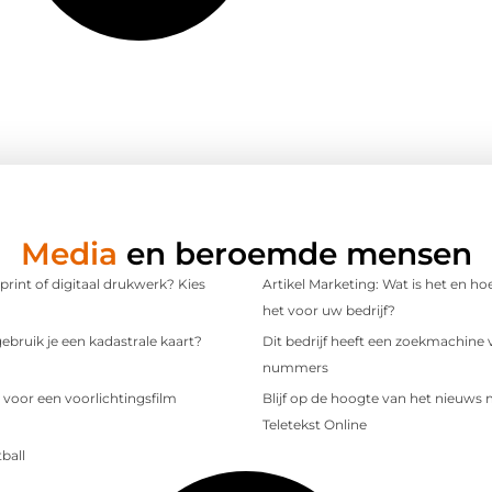
Media
en beroemde mensen
 print of digitaal drukwerk? Kies
Artikel Marketing: Wat is het en ho
het voor uw bedrijf?
bruik je een kadastrale kaart?
Dit bedrijf heeft een zoekmachine 
nummers
 voor een voorlichtingsfilm
Blijf op de hoogte van het nieuws
Teletekst Online
ball