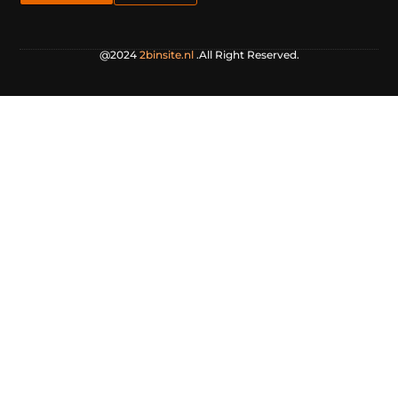
@2024
2binsite.nl
.All Right Reserved.