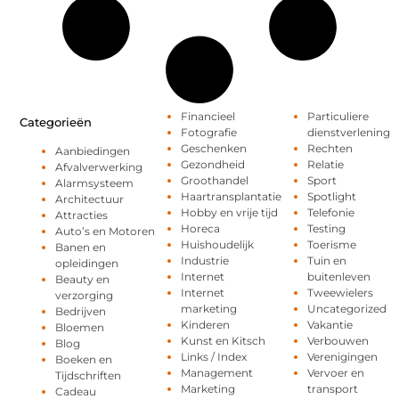
Financieel
Particuliere
Categorieën
Fotografie
dienstverlening
Geschenken
Rechten
Aanbiedingen
Gezondheid
Relatie
Afvalverwerking
Groothandel
Sport
Alarmsysteem
Haartransplantatie
Spotlight
Architectuur
Hobby en vrije tijd
Telefonie
Attracties
Horeca
Testing
Auto’s en Motoren
Huishoudelijk
Toerisme
Banen en
Industrie
Tuin en
opleidingen
Internet
buitenleven
Beauty en
Internet
Tweewielers
verzorging
marketing
Uncategorized
Bedrijven
Kinderen
Vakantie
Bloemen
Kunst en Kitsch
Verbouwen
Blog
Links / Index
Verenigingen
Boeken en
Management
Vervoer en
Tijdschriften
Marketing
transport
Cadeau