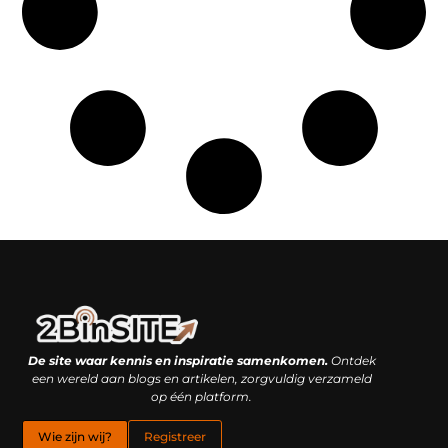
Linkbuilding platform: je geheime wapen of je grootste valkuil?
Geld verdienen met links: hoe een simpele klik inkomsten oplevert
De site waar kennis en inspiratie samenkomen.
Ontdek
een wereld aan blogs en artikelen, zorgvuldig verzameld
op één platform.
Wie zijn wij?
Registreer