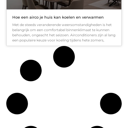
Hoe een airco je huis kan koelen en verwarmen
Met de steeds veranderende weersomstandigheden is het
belangrijk om een comfortabel binnenklimaat te kunnen
behouden, ongeacht het seizoen. Airconditioners zijn al lang
een populaire keuze voor koeling tijdens hete zomers,