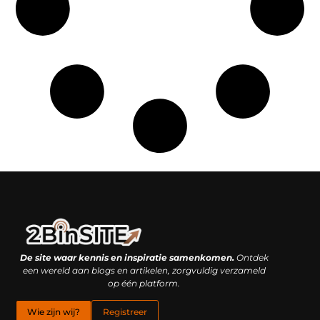
Linkbuilding platform: je geheime wapen of je grootste valkuil?
Geld verdienen met links: hoe een simpele klik inkomsten oplevert
De site waar kennis en inspiratie samenkomen.
Ontdek
een wereld aan blogs en artikelen, zorgvuldig verzameld
op één platform.
Wie zijn wij?
Registreer