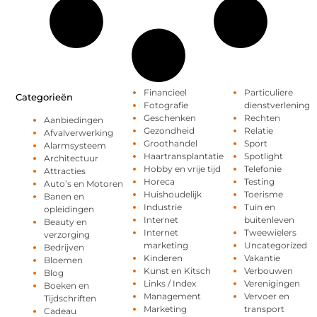
Financieel
Particuliere
Categorieën
Fotografie
dienstverlening
Geschenken
Rechten
Aanbiedingen
Gezondheid
Relatie
Afvalverwerking
Groothandel
Sport
Alarmsysteem
Haartransplantatie
Spotlight
Architectuur
Hobby en vrije tijd
Telefonie
Attracties
Horeca
Testing
Auto’s en Motoren
Huishoudelijk
Toerisme
Banen en
Industrie
Tuin en
opleidingen
Internet
buitenleven
Beauty en
Internet
Tweewielers
verzorging
marketing
Uncategorized
Bedrijven
Kinderen
Vakantie
Bloemen
Kunst en Kitsch
Verbouwen
Blog
Links / Index
Verenigingen
Boeken en
Management
Vervoer en
Tijdschriften
Marketing
transport
Cadeau