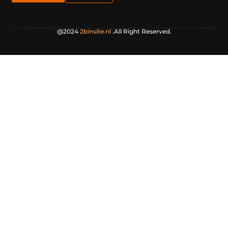
@2024
2binsite.nl
.All Right Reserved.